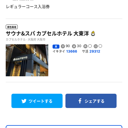
レギュラーコース入浴券
男性専用
サウナ&スパ カプセルホテル 大東洋
カプセルホテル - 大阪府 大阪市
90
30
男
イキタイ
サ活
13666
29312
ツイートする
シェアする