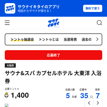
サウナイキタイのアプリ
無料で使う
地図からサウナが探せる！
トントゥ抽選会
トントゥとは
当選発表
過去の抽選会
応募終了
大阪府
サウナ&スパ カプセルホテル 大東洋
入浴
券
必要トントゥ
当選人数
応募中
倍率
1,400
5
35
7
名様
口