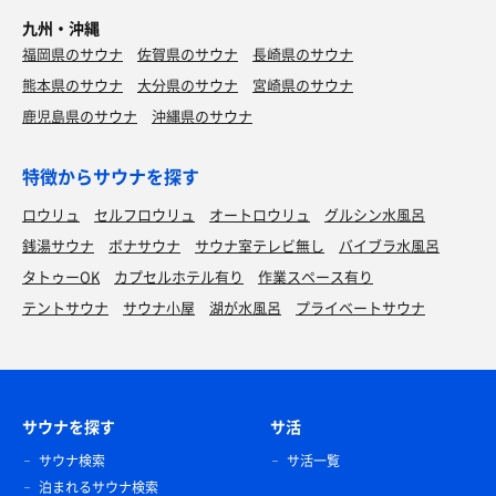
九州・沖縄
福岡県のサウナ
佐賀県のサウナ
長崎県のサウナ
熊本県のサウナ
大分県のサウナ
宮崎県のサウナ
鹿児島県のサウナ
沖縄県のサウナ
特徴からサウナを探す
ロウリュ
セルフロウリュ
オートロウリュ
グルシン水風呂
銭湯サウナ
ボナサウナ
サウナ室テレビ無し
バイブラ水風呂
タトゥーOK
カプセルホテル有り
作業スペース有り
テントサウナ
サウナ小屋
湖が水風呂
プライベートサウナ
サウナを探す
サ活
サウナ検索
サ活一覧
泊まれるサウナ検索