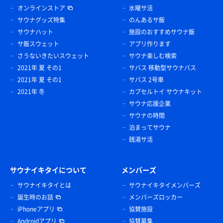
オンラインストア
水曜サ活
サウナグッズ特集
のんあるサ飯
サウナハット
施設のおすすめサウナ飯
サ飯スウェット
アプリ作ります
さうないきたいスウェット
サウナ楽しむ検索
2021年 夏 その1
サバス 移動型サウナバス
2021年 夏 その1
サバス 2号車
2021年 冬
カプセルトイ サウナキット
サウナ応援企業
サウナの時間
泊まってサウナ
銭湯サ活
サウナイキタイについて
メンバーズ
サウナイキタイとは
サウナイキタイメンバーズ
誕生時のお話
メンバーズロッカー
iPhoneアプリ
協賛施設
Androidアプリ
協賛募集