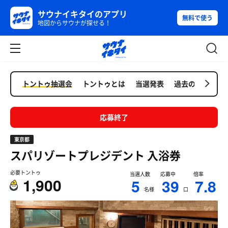
サウナイキタイのアプリ
無料で使う
地図からサウナが探せる！
トントゥ抽選会
トントゥとは
当選発表
過去の抽選会
応募終了
東京都
スパリゾートプレジデント
入浴券
必要トントゥ
当選人数
応募中
倍率
1,900
5
39
7.8
名様
口