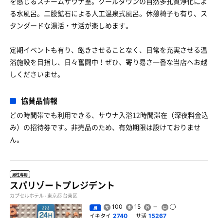
を感じるスチームサウナ室。クールダウンの自然多孔質浄化によ
る水風呂。二股鉱石による人工温泉式風呂。休憩椅子も有り、ス
タンダードな湯活・サ活が楽しめます。
定期イベントも有り、飽きさせることなく、日常を充実させる温
浴施設を目指し、日々奮闘中！ぜひ、寄り易さ一番な当店へお越
しくださいませ。
協賛品情報
どの時間帯でも利用できる、サウナ入浴12時間滞在（深夜料金込
み）の招待券です。非売品のため、有効期限は設けておりませ
ん。
男性専用
スパリゾートプレジデント
カプセルホテル - 東京都 台東区
100
15
男
イキタイ
サ活
2740
15267