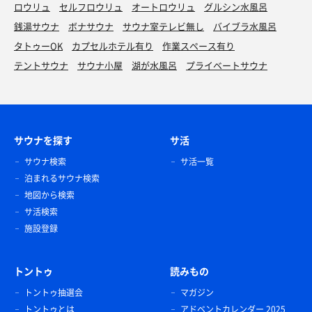
ロウリュ
セルフロウリュ
オートロウリュ
グルシン水風呂
銭湯サウナ
ボナサウナ
サウナ室テレビ無し
バイブラ水風呂
タトゥーOK
カプセルホテル有り
作業スペース有り
テントサウナ
サウナ小屋
湖が水風呂
プライベートサウナ
サウナを探す
サ活
サウナ検索
サ活一覧
泊まれるサウナ検索
地図から検索
サ活検索
施設登録
トントゥ
読みもの
トントゥ抽選会
マガジン
トントゥとは
アドベントカレンダー 2025