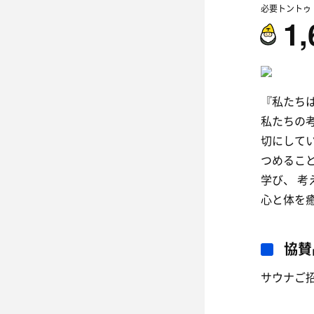
必要トントゥ
1,
『私たち
私たちの
切にして
つめるこ
学び、 
心と体を
協賛
サウナご