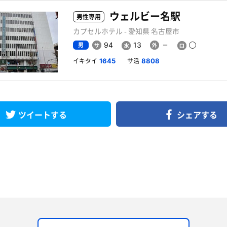
ウェルビー名駅
男性専用
カプセルホテル - 愛知県 名古屋市
男
94
13
イキタイ
サ活
1645
8808
ツイートする
シェアする