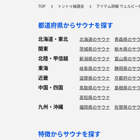
TOP
トントゥ抽選会
アイテム詳細 ウェルビー
都道府県からサウナを探す
北海道・東北
北海道のサウナ
青森県のサ
関東
茨城県のサウナ
栃木県のサ
北陸・甲信越
新潟県のサウナ
富山県のサ
東海
岐阜県のサウナ
静岡県のサ
近畿
滋賀県のサウナ
京都府のサ
中国・四国
鳥取県のサウナ
島根県のサ
高知県のサウナ
九州・沖縄
福岡県のサウナ
佐賀県のサ
特徴からサウナを探す