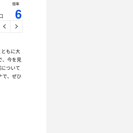
倍率
6
口
』
とともに大
で、今を見
然について
ナで、ぜひ