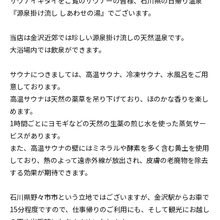
サウナイキタイをご覧のサウナーの皆様、石川県の日帰り温泉
『源泉掛け流し しあわせの湯』でございます。
当店は金沢近郊では珍しい源泉掛け流しの天然温泉です。
大浴場内では飲泉ができます。
サウナにつきましては、高温サウナ、冷凍サウナ、水風呂をご用
意しております。
高温サウナは天然の薬草を吊り下げており、ほのかな香りを楽し
めます。
1時間ごとにヨモギなどの天然の生薬の煎じ水を使った蒸気サー
ビスがあります。
また、高温サウナの壁にはミネラルや酵素を多く含む黄土を使用
しており、熱のよって遠赤外線が放出され、皮膚の老廃物を除去
する効果が期待できます。
石川県野々市市という立地ではございますが、金沢駅からお車で
15分程度ですので、仕事帰りのご利用にも、そして観光にお越し