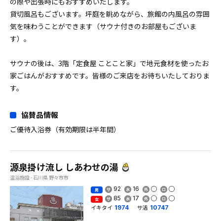
の際や出張時にもおすすめいたします。
貸切風呂もございます。坪庭を眺めながら、旅館の内風呂の雰囲
気を味わうことができます（サウナ付きのお部屋もございま
す）。
サウナの後は、3階「定食屋 ことこと家」で地元食材を使ったお
家ごはんがおすすめです。皆様のご来店をお待ちいたしておりま
す。
協賛品情報
ご優待入浴券（有効期限は半年間）
源泉掛け流し しあわせの湯
温浴施設 - 石川県 野々市市
92
16
男
85
17
女
イキタイ
サ活
1974
10747