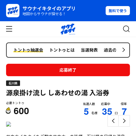
サウナイキタイのアプリ
無料で使う
地図からサウナが探せる！
トントゥ抽選会
トントゥとは
当選発表
過去の抽選会
応募終了
石川県
源泉掛け流し しあわせの湯
入浴券
必要トントゥ
当選人数
応募中
倍率
600
5
35
7
名様
口