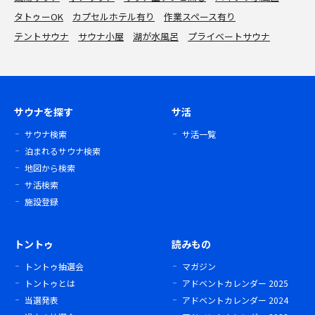
タトゥーOK
カプセルホテル有り
作業スペース有り
テントサウナ
サウナ小屋
湖が水風呂
プライベートサウナ
サウナを探す
サ活
サウナ検索
サ活一覧
泊まれるサウナ検索
地図から検索
サ活検索
施設登録
トントゥ
読みもの
トントゥ抽選会
マガジン
トントゥとは
アドベントカレンダー 2025
当選発表
アドベントカレンダー 2024