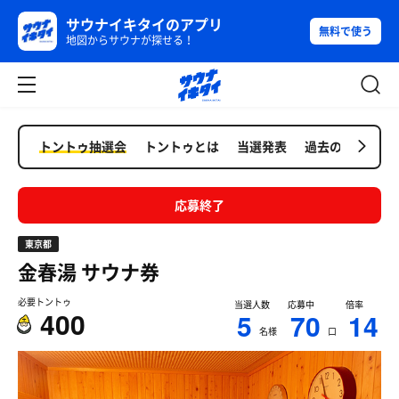
サウナイキタイのアプリ
無料で使う
地図からサウナが探せる！
トントゥ抽選会
トントゥとは
当選発表
過去の抽選会
応募終了
東京都
金春湯
サウナ券
必要トントゥ
当選人数
応募中
倍率
400
5
70
14
名様
口