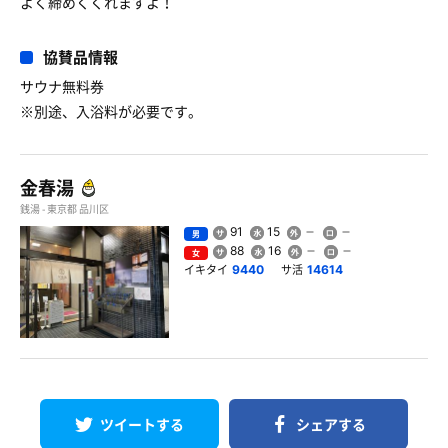
よく締めくくれますよ！
協賛品情報
サウナ無料券
※別途、入浴料が必要です。
金春湯
銭湯 - 東京都 品川区
91
15
男
88
16
女
イキタイ
サ活
9440
14614
ツイートする
シェアする