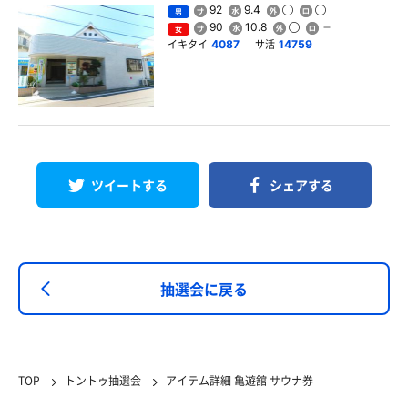
92
9.4
男
90
10.8
女
イキタイ
サ活
4087
14759
ツイートする
シェアする
抽選会に戻る
TOP
トントゥ抽選会
アイテム詳細 亀遊舘 サウナ券