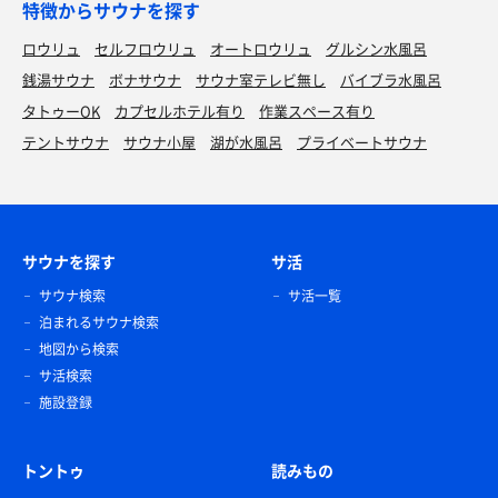
特徴からサウナを探す
ロウリュ
セルフロウリュ
オートロウリュ
グルシン水風呂
銭湯サウナ
ボナサウナ
サウナ室テレビ無し
バイブラ水風呂
タトゥーOK
カプセルホテル有り
作業スペース有り
テントサウナ
サウナ小屋
湖が水風呂
プライベートサウナ
サウナを探す
サ活
サウナ検索
サ活一覧
泊まれるサウナ検索
地図から検索
サ活検索
施設登録
トントゥ
読みもの