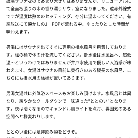
銭湯サウナなのであまり大きくはありませんが、リニューアルに
て全面板張りの木の香り漂うサウナ室になりました。遠赤外線式
ですが温度は熱めのセッティング、存分に温まってください。有
線放送にて懐かしのJ－POPが流れる中、ゆったりとした時間が
味わえます。
男湯にはサウナを出てすぐに専用の掛水風呂を用意しておりま
す。桧の桶で体の汗を流してください。掛水後は水風呂へ、超低
温…というわけではありませんが井戸水使用で優しい入浴感が味
わえます。女湯はサウナの目前に奥行きのある縦長の水風呂、こ
ちらにも掛水用の桧桶が置いてあります。
男湯女湯共に外気浴スペースもお楽しみ頂けます。水風呂とは異
なり、緩やかなクールダウンで一味違った“ととのい”となりま
す。夜は暗くなるのでキャンドル風ライトを点灯、雰囲気のある
空間へと様変わりします。
ととのい後には是非飲み物をどうぞ。