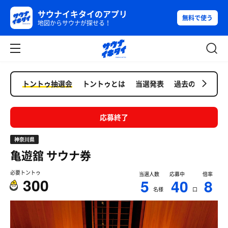
サウナイキタイのアプリ
無料で使う
地図からサウナが探せる！
トントゥ抽選会
トントゥとは
当選発表
過去の抽選会
応募終了
神奈川県
亀遊舘
サウナ券
必要トントゥ
当選人数
応募中
倍率
300
5
40
8
名様
口