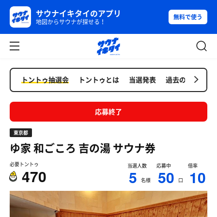
サウナイキタイのアプリ
無料で使う
地図からサウナが探せる！
トントゥ抽選会
トントゥとは
当選発表
過去の抽選会
応募終了
東京都
ゆ家 和ごころ 吉の湯
サウナ券
必要トントゥ
当選人数
応募中
倍率
470
5
50
10
名様
口