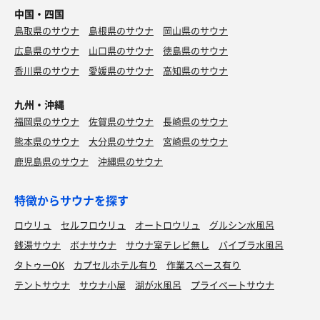
中国・四国
鳥取県のサウナ
島根県のサウナ
岡山県のサウナ
広島県のサウナ
山口県のサウナ
徳島県のサウナ
香川県のサウナ
愛媛県のサウナ
高知県のサウナ
九州・沖縄
福岡県のサウナ
佐賀県のサウナ
長崎県のサウナ
熊本県のサウナ
大分県のサウナ
宮崎県のサウナ
鹿児島県のサウナ
沖縄県のサウナ
特徴からサウナを探す
ロウリュ
セルフロウリュ
オートロウリュ
グルシン水風呂
銭湯サウナ
ボナサウナ
サウナ室テレビ無し
バイブラ水風呂
タトゥーOK
カプセルホテル有り
作業スペース有り
テントサウナ
サウナ小屋
湖が水風呂
プライベートサウナ