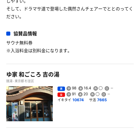
しやすい。
そして、ドラマサ道で登場した偶然さんチェアーでととのってく
ださい。
協賛品情報
サウナ無料券
※入浴料金は別料金になります。
ゆ家 和ごころ 吉の湯
銭湯 - 東京都 杉並区
98
16.4
男
91
20
女
イキタイ
サ活
10674
7665