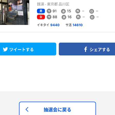
銭湯 - 東京都 品川区
男
91
15
女
88
16
イキタイ
サ活
9440
14610
ツイートする
シェアする
抽選会に戻る