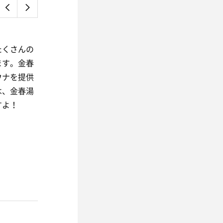
たくさんの
ます。金春
ウナを提供
は、金春湯
すよ！