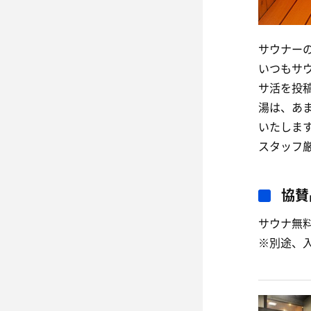
サウナー
いつもサ
サ活を投
湯は、あ
いたしま
スタッフ
協賛
サウナ無
※別途、