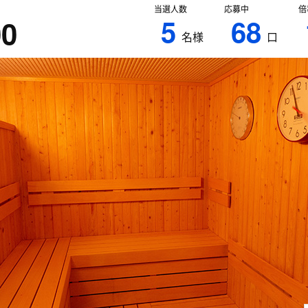
当選人数
応募中
倍
5
68
00
名様
口