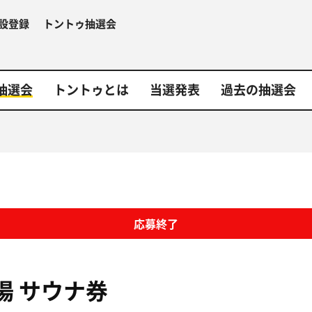
設登録
トントゥ抽選会
抽選会
トントゥとは
当選発表
過去の抽選会
応募終了
湯
サウナ券