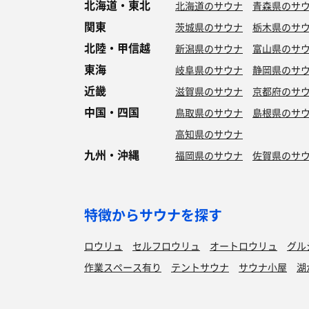
北海道・東北
北海道のサウナ
青森県のサ
関東
茨城県のサウナ
栃木県のサ
北陸・甲信越
新潟県のサウナ
富山県のサ
東海
岐阜県のサウナ
静岡県のサ
近畿
滋賀県のサウナ
京都府のサ
中国・四国
鳥取県のサウナ
島根県のサ
高知県のサウナ
九州・沖縄
福岡県のサウナ
佐賀県のサ
特徴からサウナを探す
ロウリュ
セルフロウリュ
オートロウリュ
グル
作業スペース有り
テントサウナ
サウナ小屋
湖