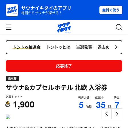
サウナイキタイのアプリ
無料で使う
地図からサウナが探せる！
トントゥ抽選会
トントゥとは
当選発表
過去の抽選会
応募終了
東京都
サウナ&カプセルホテル 北欧
入浴券
必要トントゥ
当選人数
応募中
倍率
1,900
5
35
7
名様
口