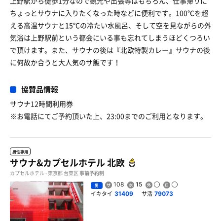
上野駅から徒歩1分なので観光や出張等はもちろん、仕事帰りに
ちょっとサウナに入りたくなった時などに便利です。100℃を超
える高温サウナと15℃の冷たい水風呂、そして空を見ながらの外
気浴は上野駅前という都会にいる事も忘れてしまうほどくつろい
で頂けます。また、サウナの後は『北欧特製カレー』サウナの後
に何故か合うと大人気のサ飯です！
協賛品情報
サウナ12時間利用券
※お電話にてご予約頂いた上、23:00までのご利用となります。
男性専用
サウナ&カプセルホテル 北欧
カプセルホテル - 東京都 台東区
事前予約制
108
15
男
イキタイ
サ活
31409
79073