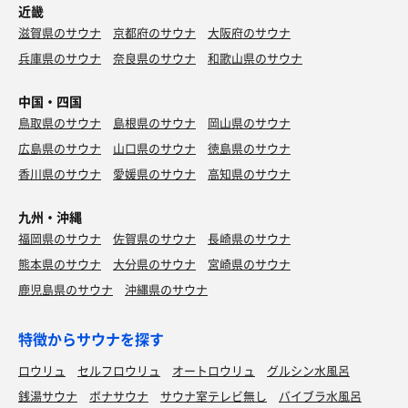
近畿
滋賀県のサウナ
京都府のサウナ
大阪府のサウナ
兵庫県のサウナ
奈良県のサウナ
和歌山県のサウナ
中国・四国
鳥取県のサウナ
島根県のサウナ
岡山県のサウナ
広島県のサウナ
山口県のサウナ
徳島県のサウナ
香川県のサウナ
愛媛県のサウナ
高知県のサウナ
九州・沖縄
福岡県のサウナ
佐賀県のサウナ
長崎県のサウナ
熊本県のサウナ
大分県のサウナ
宮崎県のサウナ
鹿児島県のサウナ
沖縄県のサウナ
特徴からサウナを探す
ロウリュ
セルフロウリュ
オートロウリュ
グルシン水風呂
銭湯サウナ
ボナサウナ
サウナ室テレビ無し
バイブラ水風呂