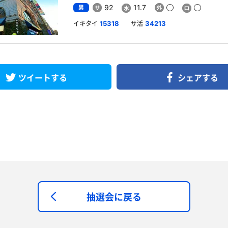
男
92
11.7
イキタイ
サ活
15318
34213
ツイートする
シェアする
抽選会に戻る