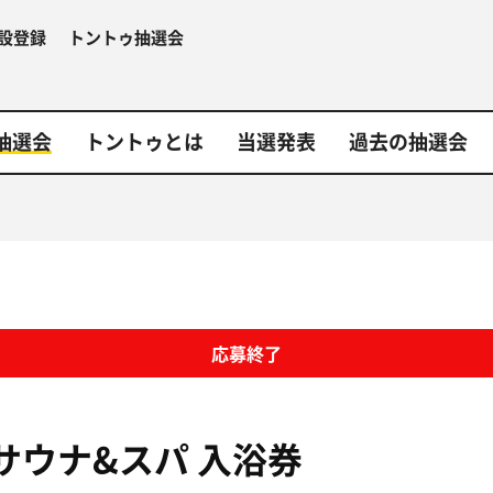
設登録
トントゥ抽選会
抽選会
トントゥとは
当選発表
過去の抽選会
応募終了
サウナ&スパ
入浴券