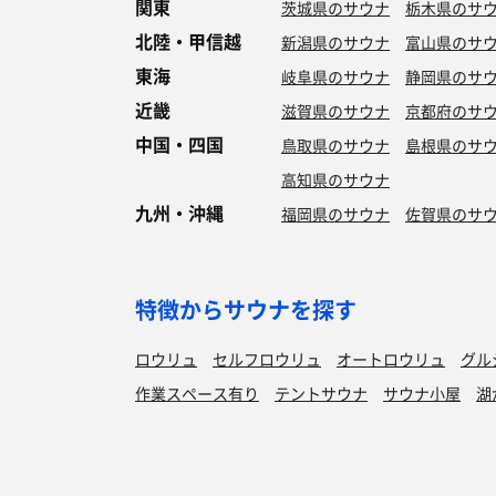
関東
茨城県のサウナ
栃木県のサ
北陸・甲信越
新潟県のサウナ
富山県のサ
東海
岐阜県のサウナ
静岡県のサ
近畿
滋賀県のサウナ
京都府のサ
中国・四国
鳥取県のサウナ
島根県のサ
高知県のサウナ
九州・沖縄
福岡県のサウナ
佐賀県のサ
特徴からサウナを探す
ロウリュ
セルフロウリュ
オートロウリュ
グル
作業スペース有り
テントサウナ
サウナ小屋
湖