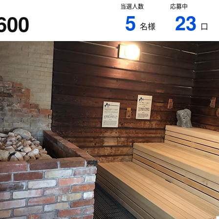
当選人数
応募中
5
23
600
名様
口