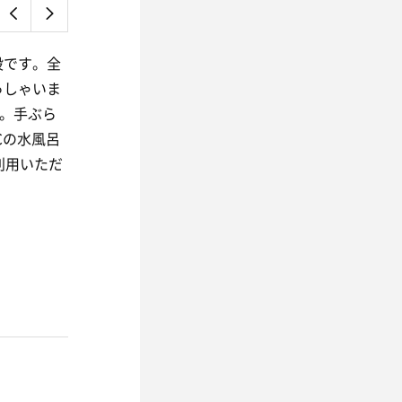
設です。全
っしゃいま
実。手ぶら
℃の水風呂
利用いただ