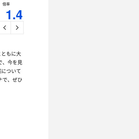
倍率
1.4
』
とともに大
で、今を見
然について
ナで、ぜひ