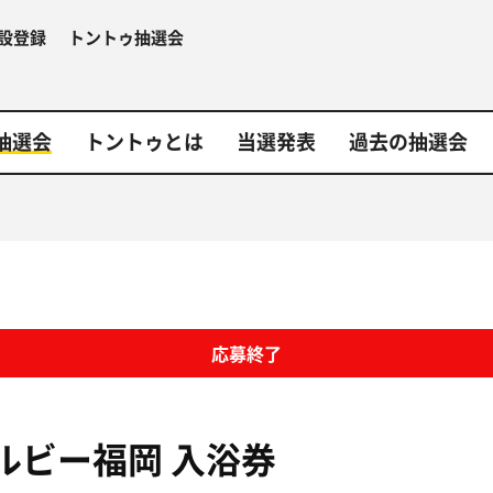
設登録
トントゥ抽選会
抽選会
トントゥとは
当選発表
過去の抽選会
応募終了
ルビー福岡
入浴券