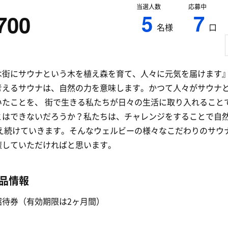
当選人数
応募中
5
7
700
名様
口
は街にサウナという木を植え森を育て、人々に元気を届けます
考えるサウナは、自然の力を意味します。かつて人々がサウナ
いたことを、 街で生きる私たちが日々の生活に取り入れること
とはできないだろうか？私たちは、チャレンジをすることで自
考え続けていきます。そんなウェルビーの様々なこだわりのサウ
癒していただければと思います。
品情報
招待券（有効期限は2ヶ月間）