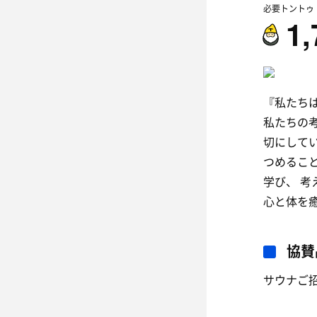
必要トントゥ
1,
『私たち
私たちの
切にして
つめるこ
学び、 
心と体を
協賛
サウナご