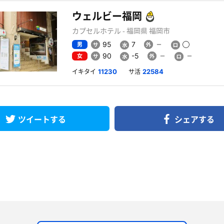
ウェルビー福岡
カプセルホテル - 福岡県 福岡市
男
95
7
女
90
-5
イキタイ
サ活
11230
22584
ツイートする
シェアする