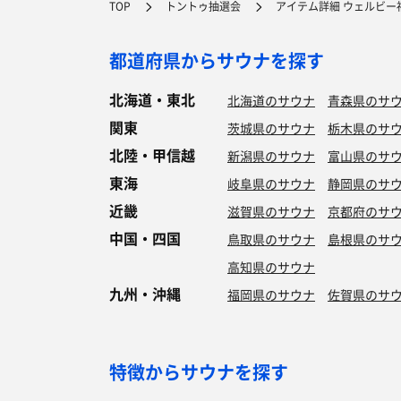
TOP
トントゥ抽選会
アイテム詳細 ウェルビー
都道府県からサウナを探す
北海道・東北
北海道のサウナ
青森県のサ
関東
茨城県のサウナ
栃木県のサ
北陸・甲信越
新潟県のサウナ
富山県のサ
東海
岐阜県のサウナ
静岡県のサ
近畿
滋賀県のサウナ
京都府のサ
中国・四国
鳥取県のサウナ
島根県のサ
高知県のサウナ
九州・沖縄
福岡県のサウナ
佐賀県のサ
特徴からサウナを探す