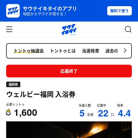
サウナイキタイのアプリ
無料で使う
地図からサウナが探せる！
トントゥ抽選会
トントゥとは
当選発表
過去の抽選会
応募終了
福岡県
ウェルビー福岡
入浴券
必要トントゥ
当選人数
応募中
倍率
1,600
5
22
4.4
名様
口