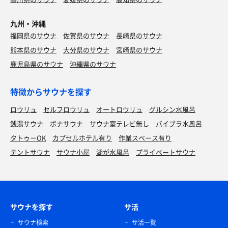
九州・沖縄
福岡県のサウナ
佐賀県のサウナ
長崎県のサウナ
熊本県のサウナ
大分県のサウナ
宮崎県のサウナ
鹿児島県のサウナ
沖縄県のサウナ
特徴からサウナを探す
ロウリュ
セルフロウリュ
オートロウリュ
グルシン水風呂
銭湯サウナ
ボナサウナ
サウナ室テレビ無し
バイブラ水風呂
タトゥーOK
カプセルホテル有り
作業スペース有り
テントサウナ
サウナ小屋
湖が水風呂
プライベートサウナ
サウナを探す
サ活
サウナ検索
サ活一覧