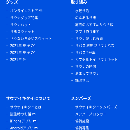
グッズ
取り組み
オンラインストア
水曜サ活
サウナグッズ特集
のんあるサ飯
サウナハット
施設のおすすめサウナ飯
サ飯スウェット
アプリ作ります
さうないきたいスウェット
サウナ楽しむ検索
2021年 夏 その1
サバス 移動型サウナバス
2021年 夏 その1
サバス 2号車
2021年 冬
カプセルトイ サウナキット
サウナの時間
泊まってサウナ
銭湯サ活
サウナイキタイについて
メンバーズ
サウナイキタイとは
サウナイキタイメンバーズ
誕生時のお話
メンバーズロッカー
iPhoneアプリ
協賛施設
Androidアプリ
協賛募集