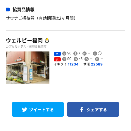
協賛品情報
サウナご招待券（有効期限は2ヶ月間）
ウェルビー福岡
カプセルホテル - 福岡県 福岡市
96
7
男
90
-5
女
イキタイ
サ活
11234
22589
ツイートする
シェアする