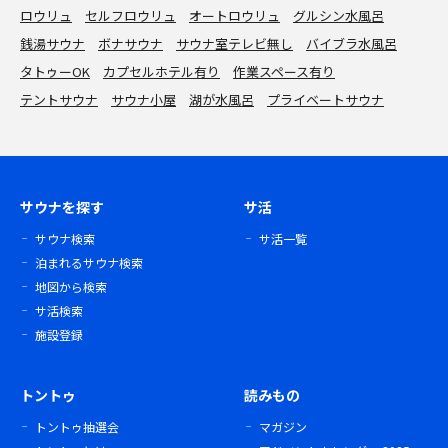
ロウリュ
セルフロウリュ
オートロウリュ
グルシン水風呂
銭湯サウナ
ボナサウナ
サウナ室テレビ無し
バイブラ水風呂
タトゥーOK
カプセルホテル有り
作業スペース有り
テントサウナ
サウナ小屋
湖が水風呂
プライベートサウナ
サウナを探す
サ活
サウナ検索
サ活一覧
泊まれるサウナ検索
地図から検索
サ活検索
施設登録
トントゥ
読みもの
トントゥ抽選会
マガジン