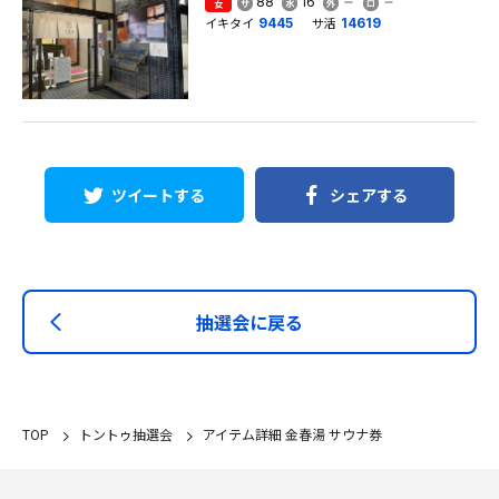
88
16
女
イキタイ
サ活
9445
14619
ツイートする
シェアする
抽選会に戻る
TOP
トントゥ抽選会
アイテム詳細 金春湯 サウナ券