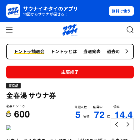
サウナイキタイのアプリ
無料で使う
地図からサウナが探せる！
トントゥ抽選会
トントゥとは
当選発表
過去の抽選会
応募終了
東京都
金春湯
サウナ券
必要トントゥ
当選人数
応募中
倍率
600
5
72
14.4
名様
口