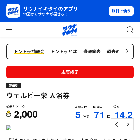
サウナイキタイのアプリ
無料で使う
地図からサウナが探せる！
トントゥ抽選会
トントゥとは
当選発表
過去の抽選会
応募終了
愛知県
ウェルビー栄
入浴券
必要トントゥ
当選人数
応募中
倍率
2,000
5
71
14.2
名様
口