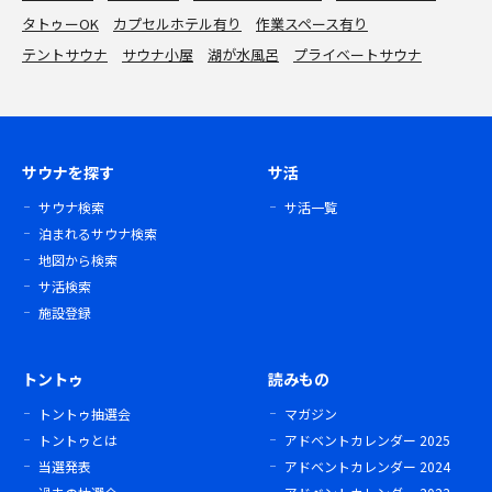
タトゥーOK
カプセルホテル有り
作業スペース有り
テントサウナ
サウナ小屋
湖が水風呂
プライベートサウナ
サウナを探す
サ活
サウナ検索
サ活一覧
泊まれるサウナ検索
地図から検索
サ活検索
施設登録
トントゥ
読みもの
トントゥ抽選会
マガジン
トントゥとは
アドベントカレンダー 2025
当選発表
アドベントカレンダー 2024