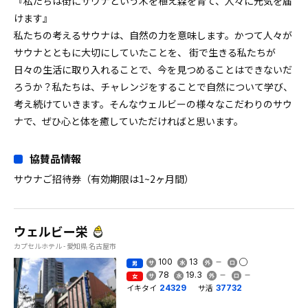
『私たちは街にサウナという木を植え森を育て、人々に元気を届
けます』
私たちの考えるサウナは、自然の力を意味します。かつて人々が
サウナとともに大切にしていたことを、 街で生きる私たちが
日々の生活に取り入れることで、今を見つめることはできないだ
ろうか？私たちは、チャレンジをすることで自然について学び、
考え続けていきます。そんなウェルビーの様々なこだわりのサウ
ナで、ぜひ心と体を癒していただければと思います。
協賛品情報
サウナご招待券（有効期限は1~2ヶ月間）
ウェルビー栄
カプセルホテル - 愛知県 名古屋市
100
13
男
78
19.3
女
イキタイ
サ活
24329
37732