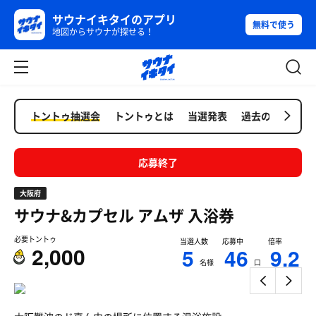
サウナイキタイのアプリ
無料で使う
地図からサウナが探せる！
トントゥ抽選会
トントゥとは
当選発表
過去の抽選会
応募終了
大阪府
サウナ&カプセル アムザ
入浴券
必要トントゥ
当選人数
応募中
倍率
2,000
5
46
9.2
名様
口