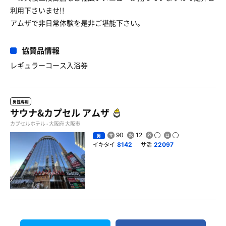
利用下さいませ!!
アムザで非日常体験を是非ご堪能下さい。
協賛品情報
レギュラーコース入浴券
男性専用
サウナ&カプセル アムザ
カプセルホテル - 大阪府 大阪市
90
12
男
イキタイ
サ活
8142
22097