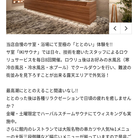
当店自慢のサ室・浴場にて至極の「ととのい」体験を!!
サ室「IKIサウナ」では日々、技術を磨いたスタッフによるロウ
リュサービスを毎日8回開催。ロウリュ後はお好みの水風呂（寒
冷壺風呂・冷水風呂・水プール）でクールダウンを行い、難波の
街並みを見下ろすことが出来る露天エリアで外気浴！
最高潮にととのえること間違いなし!!
ととのった後は各種リラクゼーションで日頃の疲れを癒しません
か？
金曜・土曜限定でハーバルスチームサウナにてウィスキングも実
施中。
さらに館内のレストランでは大阪名物の串カツや人気№1メニュ
ーの大阪三段御膳など幅広いメニューが揃っていますので是非ご