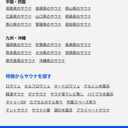
中国・四国
鳥取県のサウナ
島根県のサウナ
岡山県のサウナ
広島県のサウナ
山口県のサウナ
徳島県のサウナ
香川県のサウナ
愛媛県のサウナ
高知県のサウナ
九州・沖縄
福岡県のサウナ
佐賀県のサウナ
長崎県のサウナ
熊本県のサウナ
大分県のサウナ
宮崎県のサウナ
鹿児島県のサウナ
沖縄県のサウナ
特徴からサウナを探す
ロウリュ
セルフロウリュ
オートロウリュ
グルシン水風呂
銭湯サウナ
ボナサウナ
サウナ室テレビ無し
バイブラ水風呂
タトゥーOK
カプセルホテル有り
作業スペース有り
テントサウナ
サウナ小屋
湖が水風呂
プライベートサウナ