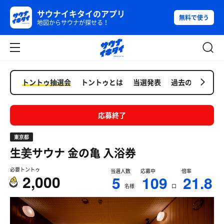
サウナイキタイのアプリ
無料で使う
地図からサウナが探せる！
トントゥ抽選会
トントゥとは
当選発表
過去の抽選会
応募終了
東京都
生姜サウナ 金の亀
入浴券
必要トントゥ
当選人数
応募中
倍率
2,000
5
109
21.8
名様
口