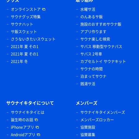
オンラインストア
水曜サ活
サウナグッズ特集
のんあるサ飯
サウナハット
施設のおすすめサウナ飯
サ飯スウェット
アプリ作ります
さうないきたいスウェット
サウナ楽しむ検索
2021年 夏 その1
サバス 移動型サウナバス
2021年 夏 その1
サバス 2号車
2021年 冬
カプセルトイ サウナキット
サウナの時間
泊まってサウナ
銭湯サ活
サウナイキタイについて
メンバーズ
サウナイキタイとは
サウナイキタイメンバーズ
誕生時のお話
メンバーズロッカー
iPhoneアプリ
協賛施設
Androidアプリ
協賛募集