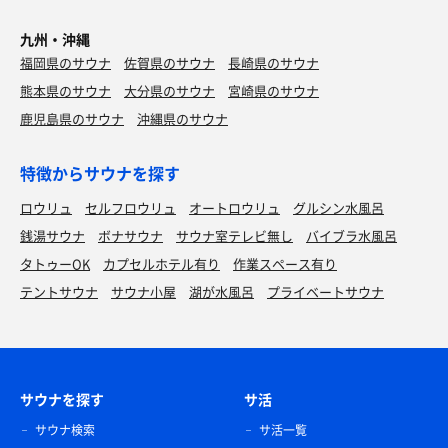
九州・沖縄
福岡県のサウナ
佐賀県のサウナ
長崎県のサウナ
熊本県のサウナ
大分県のサウナ
宮崎県のサウナ
鹿児島県のサウナ
沖縄県のサウナ
特徴からサウナを探す
ロウリュ
セルフロウリュ
オートロウリュ
グルシン水風呂
銭湯サウナ
ボナサウナ
サウナ室テレビ無し
バイブラ水風呂
タトゥーOK
カプセルホテル有り
作業スペース有り
テントサウナ
サウナ小屋
湖が水風呂
プライベートサウナ
サウナを探す
サ活
サウナ検索
サ活一覧