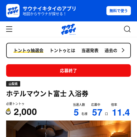
サウナイキタイのアプリ
無料で使う
地図からサウナが探せる！
トントゥ抽選会
トントゥとは
当選発表
過去の抽選会
応募終了
山梨県
ホテルマウント富士
入浴券
必要トントゥ
当選人数
応募中
倍率
2,000
5
57
11.4
名様
口