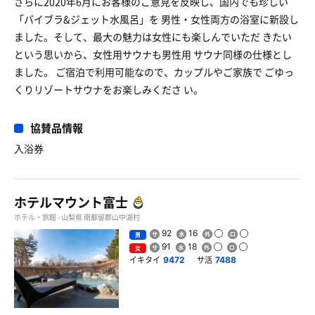
さらに2020年6月にお客様のご意見を反映し、国内でも珍しい
「バイブラ&ジェット水風呂」を 男性・女性両方の浴室に新設し
ました。そして、最大の魅力は女性にも楽しんでいただ きたい
という思いから、女性用サウナも男性用 サウナ同様の仕様とし
ました。 ご宿泊で利用可能なので、カップルやご家族で ごゆっ
くりリゾートサウナをお楽しみくださ い。
協賛品情報
入浴券
ホテルマウント富士
ホテル・旅館 - 山梨県 南都留郡山中湖村
92
16
男
91
18
女
イキタイ
サ活
9472
7488