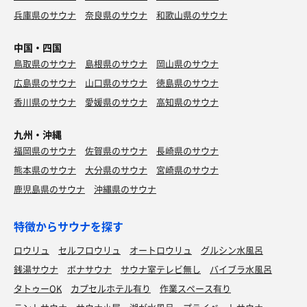
兵庫県のサウナ
奈良県のサウナ
和歌山県のサウナ
中国・四国
鳥取県のサウナ
島根県のサウナ
岡山県のサウナ
広島県のサウナ
山口県のサウナ
徳島県のサウナ
香川県のサウナ
愛媛県のサウナ
高知県のサウナ
九州・沖縄
福岡県のサウナ
佐賀県のサウナ
長崎県のサウナ
熊本県のサウナ
大分県のサウナ
宮崎県のサウナ
鹿児島県のサウナ
沖縄県のサウナ
特徴からサウナを探す
ロウリュ
セルフロウリュ
オートロウリュ
グルシン水風呂
銭湯サウナ
ボナサウナ
サウナ室テレビ無し
バイブラ水風呂
タトゥーOK
カプセルホテル有り
作業スペース有り