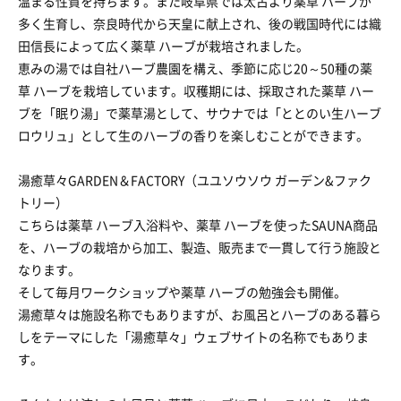
温まる性質を持ちます。また岐阜県では太古より薬草 ハーブが
多く生育し、奈良時代から天皇に献上され、後の戦国時代には織
田信長によって広く薬草 ハーブが栽培されました。
恵みの湯では自社ハーブ農園を構え、季節に応じ20～50種の薬
草 ハーブを栽培しています。収穫期には、採取された薬草 ハー
ブを「眠り湯」で薬草湯として、サウナでは「ととのい生ハーブ
ロウリュ」として生のハーブの香りを楽しむことができます。
湯癒草々GARDEN＆FACTORY（ユユソウソウ ガーデン&ファク
トリー）
こちらは薬草 ハーブ入浴料や、薬草 ハーブを使ったSAUNA商品
を、ハーブの栽培から加工、製造、販売まで一貫して行う施設と
なります。
そして毎月ワークショップや薬草 ハーブの勉強会も開催。
湯癒草々は施設名称でもありますが、お風呂とハーブのある暮ら
しをテーマにした「湯癒草々」ウェブサイトの名称でもありま
す。