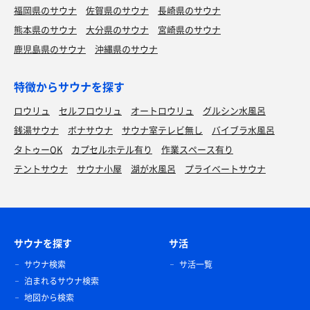
福岡県のサウナ
佐賀県のサウナ
長崎県のサウナ
熊本県のサウナ
大分県のサウナ
宮崎県のサウナ
鹿児島県のサウナ
沖縄県のサウナ
特徴からサウナを探す
ロウリュ
セルフロウリュ
オートロウリュ
グルシン水風呂
銭湯サウナ
ボナサウナ
サウナ室テレビ無し
バイブラ水風呂
タトゥーOK
カプセルホテル有り
作業スペース有り
テントサウナ
サウナ小屋
湖が水風呂
プライベートサウナ
サウナを探す
サ活
サウナ検索
サ活一覧
泊まれるサウナ検索
地図から検索