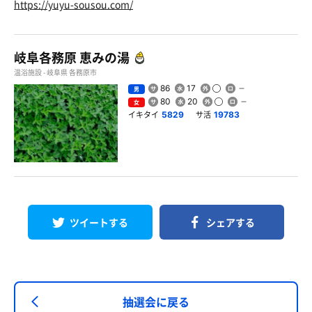
https://yuyu-sousou.com/
岐阜各務原 恵みの湯
温浴施設 - 岐阜県 各務原市
86
17
男
80
20
女
イキタイ
サ活
5829
19783
ツイートする
シェアする
抽選会に戻る