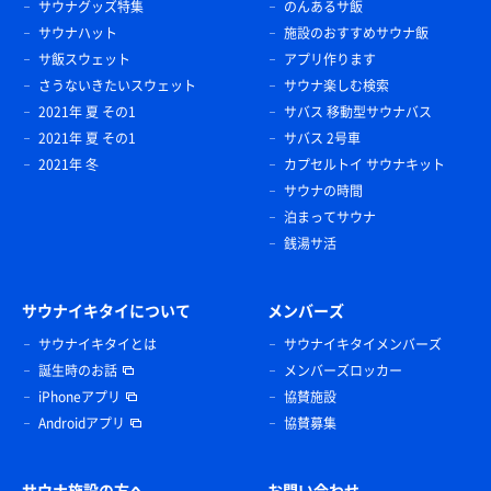
サウナグッズ特集
のんあるサ飯
サウナハット
施設のおすすめサウナ飯
サ飯スウェット
アプリ作ります
さうないきたいスウェット
サウナ楽しむ検索
2021年 夏 その1
サバス 移動型サウナバス
2021年 夏 その1
サバス 2号車
2021年 冬
カプセルトイ サウナキット
サウナの時間
泊まってサウナ
銭湯サ活
サウナイキタイについて
メンバーズ
サウナイキタイとは
サウナイキタイメンバーズ
誕生時のお話
メンバーズロッカー
iPhoneアプリ
協賛施設
Androidアプリ
協賛募集
サウナ施設の方へ
お問い合わせ