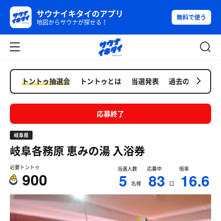
サウナイキタイのアプリ
無料で使う
地図からサウナが探せる！
トントゥ抽選会
トントゥとは
当選発表
過去の抽選会
応募終了
岐阜県
岐阜各務原 恵みの湯
入浴券
必要トントゥ
当選人数
応募中
倍率
900
5
83
16.6
名様
口