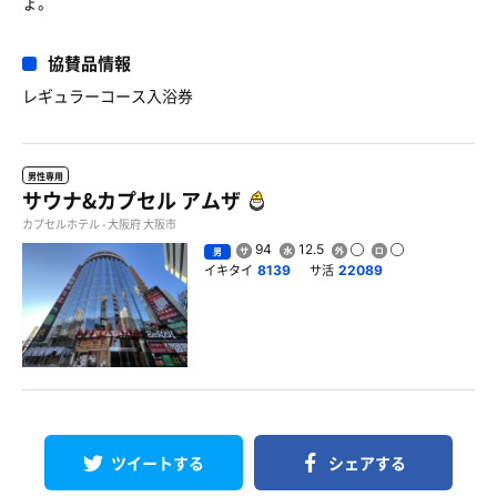
ょ。
協賛品情報
レギュラーコース入浴券
男性専用
サウナ&カプセル アムザ
カプセルホテル - 大阪府 大阪市
94
12.5
男
イキタイ
サ活
8139
22089
ツイートする
シェアする