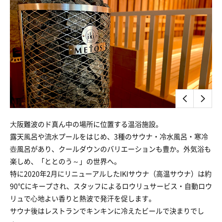
⼤阪難波のド真ん中の場所に位置する温浴施設。
露天⾵呂や流⽔プールをはじめ、3種のサウナ・冷水風呂・寒冷
壺風呂があり、クールダウンのバリエーションも豊か。外気浴も
楽しめ、「ととのう～」の世界へ。
特に2020年2月にリニューアルしたIKIサウナ（高温サウナ）は約
90℃にキープされ、スタッフによるロウリュサービス・自動ロウ
リュで⼼地よい香りと熱波で発汗を促します。
サウナ後はレストランでキンキンに冷えたビールで決まりでし