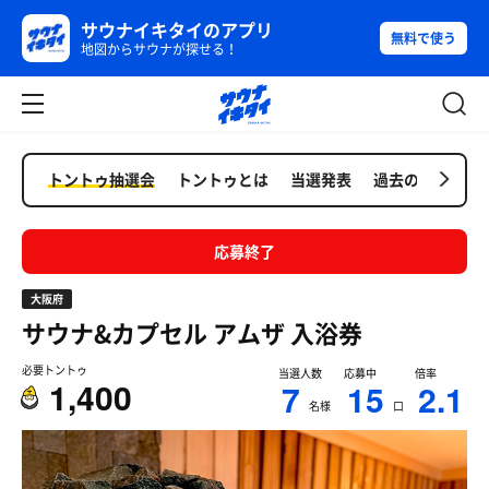
サウナイキタイのアプリ
無料で使う
地図からサウナが探せる！
トントゥ抽選会
トントゥとは
当選発表
過去の抽選会
応募終了
大阪府
サウナ&カプセル アムザ
入浴券
必要トントゥ
当選人数
応募中
倍率
1,400
7
15
2.1
名様
口