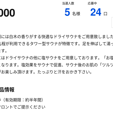
当選人数
応募中
5
24
000
名様
口
湯には白木の香りがする快適なドライサウナをご用意致しまし
0名程が利用できるタワー型サウナが特徴です。足を伸ばして湯
ます。
にはドライサウナの他に塩サウナをご用意しております。「お
となります。塩効果をサウナで促進、サウナ後のお肌の「ツル
がお楽しみ頂けます。たっぷりと汗をおかき下さい。
品情報
券（有効期限：約半年間）
フロントでご提示ください