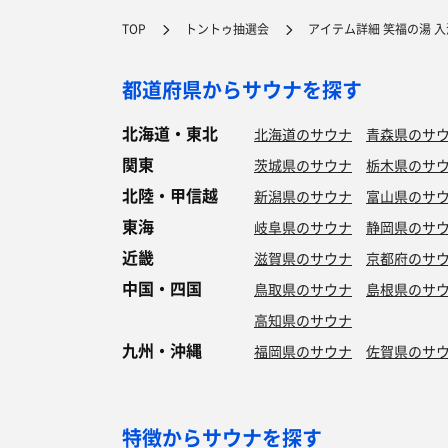
TOP
トントゥ抽選会
アイテム詳細 笑福の湯 
都道府県からサウナを探す
北海道・東北
北海道のサウナ
青森県のサ
関東
茨城県のサウナ
栃木県のサ
北陸・甲信越
新潟県のサウナ
富山県のサ
東海
岐阜県のサウナ
静岡県のサ
近畿
滋賀県のサウナ
京都府のサ
中国・四国
鳥取県のサウナ
島根県のサ
高知県のサウナ
九州・沖縄
福岡県のサウナ
佐賀県のサ
特徴からサウナを探す