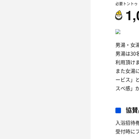
必要トントゥ
1,
男湯・女
男湯は3
利用頂け
また女湯
ービス」
スベ感」
協賛
入浴招待
受付時に