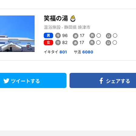
笑福の湯
温浴施設 - 静岡県 焼津市
男
96
17
女
82
17
イキタイ
サ活
801
6080
ツイートする
シェアする