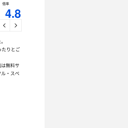
倍率
4.8
た。
ったりとご
塩は無料サ
ツル・スベ