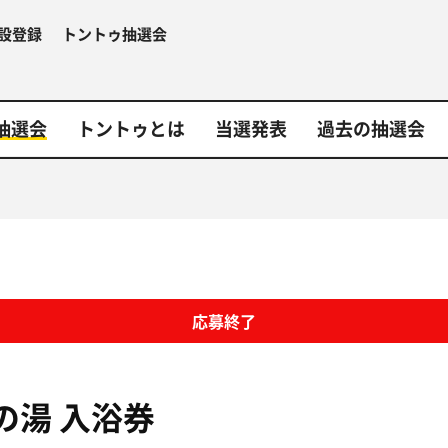
設登録
トントゥ抽選会
抽選会
トントゥとは
当選発表
過去の抽選会
応募終了
の湯
入浴券