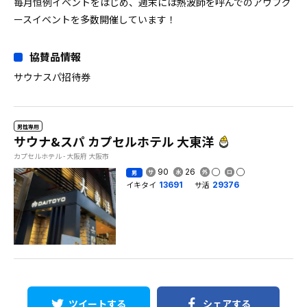
毎月恒例イベントをはじめ、週末には熱波師を呼んでのアウフグ
ースイベントを多数開催しています！
協賛品情報
サウナスパ招待券
男性専用
サウナ&スパ カプセルホテル 大東洋
カプセルホテル - 大阪府 大阪市
90
26
男
イキタイ
サ活
13691
29376
ツイートする
シェアする