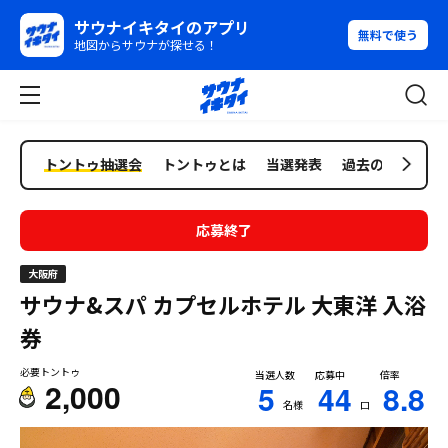
サウナイキタイのアプリ
無料で使う
地図からサウナが探せる！
トントゥ抽選会
トントゥとは
当選発表
過去の抽選会
応募終了
大阪府
サウナ&スパ カプセルホテル 大東洋
入浴
券
必要トントゥ
当選人数
応募中
倍率
2,000
5
44
8.8
名様
口