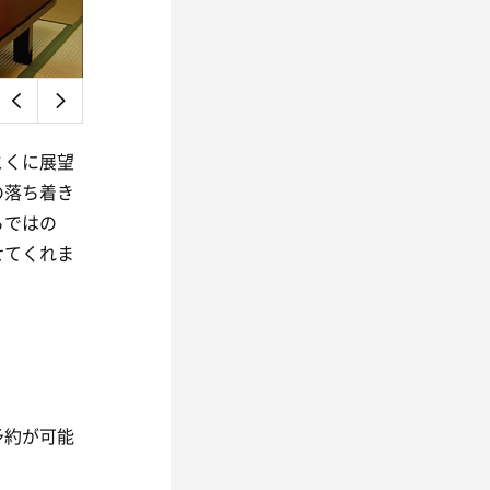
とくに展望
の落ち着き
らではの
せてくれま
予約が可能