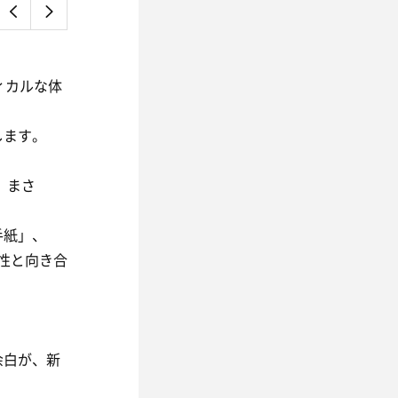
ィカルな体
します。
、まさ
手紙」、
感性と向き合
余白が、新