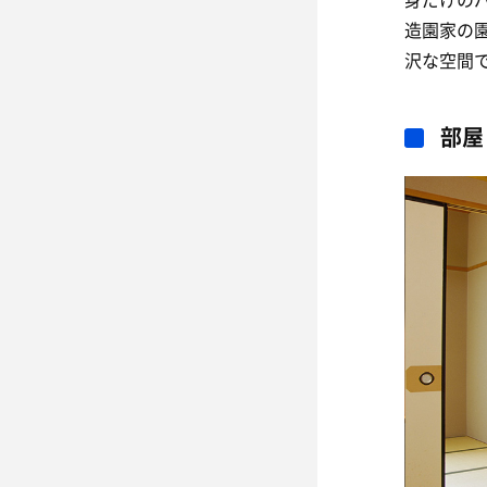
造園家の
沢な空間
部屋