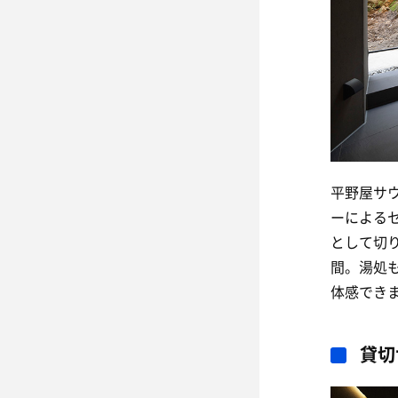
平野屋サ
ーによる
として切
間。湯処
体感でき
貸切