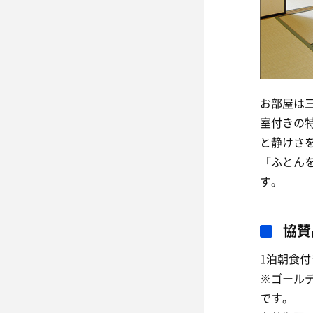
お部屋は
室付きの
と静けさ
「ふとん
す。
協賛
1泊朝食
※ゴール
です。