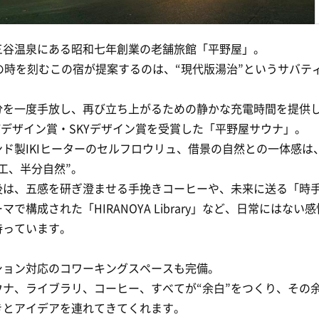
三谷温泉にある昭和七年創業の老舗旅館「平野屋」。
上の時を刻むこの宿が提案するのは、“現代版湯治”というサバテ
分を一度手放し、再び立ち上がるための静かな充電時間を提供
Fデザイン賞・SKYデザイン賞を受賞した「平野屋サウナ」。
ンド製IKIヒーターのセルフロウリュ、借景の自然との一体感は
工、半分自然”。
後は、五感を研ぎ澄ませる手挽きコーヒーや、未来に送る「時
マで構成された「HIRANOYA Library」など、日常にはない
待っています。
ション対応のコワーキングスペースも完備。
ウナ、ライブラリ、コーヒー、すべてが“余白”をつくり、その
きとアイデアを連れてきてくれます。