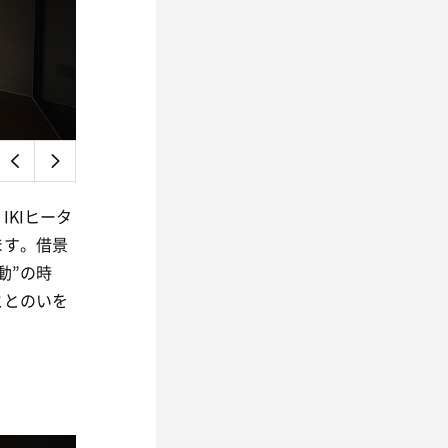
KIヒータ
ます。借景
動”の時
ととのいを