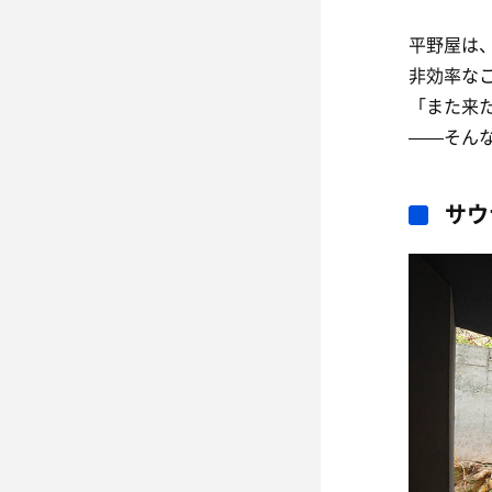
平野屋は
非効率な
「また来
——そん
サウ