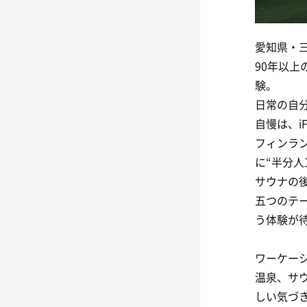
愛知県・
90年以
験。
日常の自
自慢は、i
フィンラ
に“半分人
サウナの
五つのテー
う体験が
ワーケー
温泉、サ
しい気づ