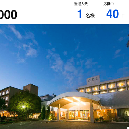
当選人数
応募中
1
40
000
名様
口