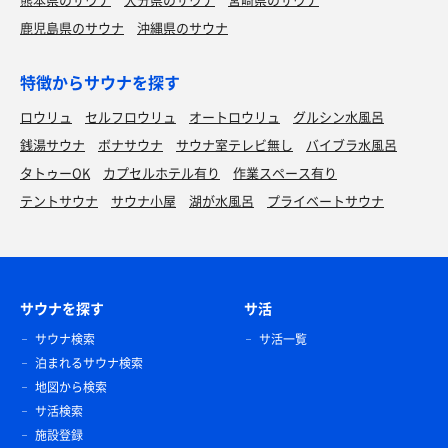
鹿児島県のサウナ
沖縄県のサウナ
特徴からサウナを探す
ロウリュ
セルフロウリュ
オートロウリュ
グルシン水風呂
銭湯サウナ
ボナサウナ
サウナ室テレビ無し
バイブラ水風呂
タトゥーOK
カプセルホテル有り
作業スペース有り
テントサウナ
サウナ小屋
湖が水風呂
プライベートサウナ
サウナを探す
サ活
サウナ検索
サ活一覧
泊まれるサウナ検索
地図から検索
サ活検索
施設登録