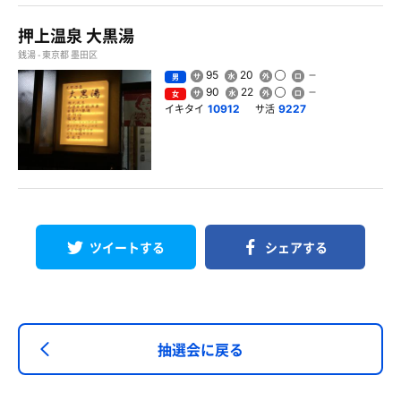
押上温泉 大黒湯
銭湯 - 東京都 墨田区
95
20
男
90
22
女
イキタイ
サ活
10912
9227
ツイートする
シェアする
抽選会に戻る