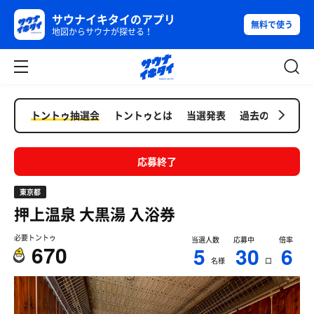
サウナイキタイのアプリ
無料で使う
地図からサウナが探せる！
トントゥ抽選会
トントゥとは
当選発表
過去の抽選会
応募終了
東京都
押上温泉 大黒湯
入浴券
必要トントゥ
当選人数
応募中
倍率
670
5
30
6
名様
口