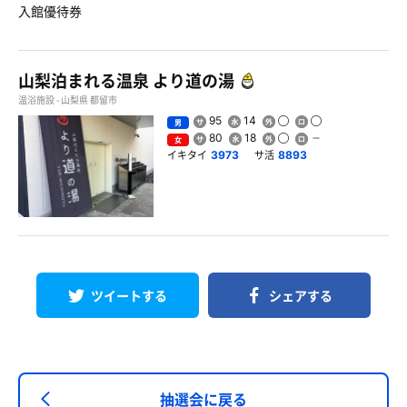
入館優待券
山梨泊まれる温泉 より道の湯
温浴施設 - 山梨県 都留市
95
14
男
80
18
女
イキタイ
サ活
3973
8893
ツイートする
シェアする
抽選会に戻る