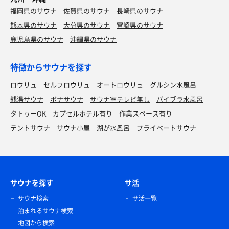
福岡県のサウナ
佐賀県のサウナ
長崎県のサウナ
熊本県のサウナ
大分県のサウナ
宮崎県のサウナ
鹿児島県のサウナ
沖縄県のサウナ
特徴からサウナを探す
ロウリュ
セルフロウリュ
オートロウリュ
グルシン水風呂
銭湯サウナ
ボナサウナ
サウナ室テレビ無し
バイブラ水風呂
タトゥーOK
カプセルホテル有り
作業スペース有り
テントサウナ
サウナ小屋
湖が水風呂
プライベートサウナ
サウナを探す
サ活
サウナ検索
サ活一覧
泊まれるサウナ検索
地図から検索