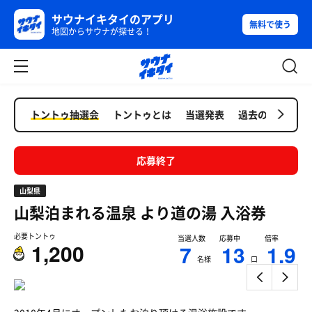
サウナイキタイのアプリ
無料で使う
地図からサウナが探せる！
トントゥ抽選会
トントゥとは
当選発表
過去の抽選会
応募終了
山梨県
山梨泊まれる温泉 より道の湯
入浴券
必要トントゥ
当選人数
応募中
倍率
1,200
7
13
1.9
名様
口