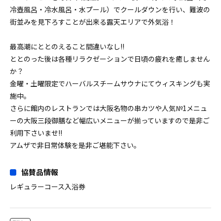
冷壺風呂・冷水風呂・水プール）でクールダウンを行い、難波の
街並みを見下ろすことが出来る露天エリアで外気浴！
最高潮にととのえること間違いなし!!
ととのった後は各種リラクゼーションで日頃の疲れを癒しません
か？
金曜・土曜限定でハーバルスチームサウナにてウィスキングも実
施中。
さらに館内のレストランでは大阪名物の串カツや人気№1メニュ
ーの大阪三段御膳など幅広いメニューが揃っていますので是非ご
利用下さいませ!!
アムザで非日常体験を是非ご堪能下さい。
協賛品情報
レギュラーコース入浴券