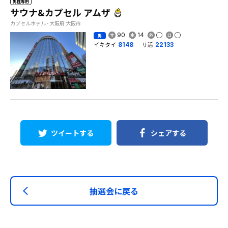
男性専用
サウナ&カプセル アムザ
カプセルホテル - 大阪府 大阪市
90
14
男
イキタイ
サ活
8148
22133
ツイートする
シェアする
抽選会に戻る