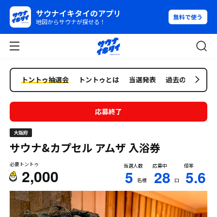
サウナイキタイのアプリ
無料で使う
地図からサウナが探せる！
トントゥ抽選会
トントゥとは
当選発表
過去の抽選会
応募終了
大阪府
サウナ&カプセル アムザ
入浴券
必要トントゥ
当選人数
応募中
倍率
2,000
5
28
5.6
名様
口