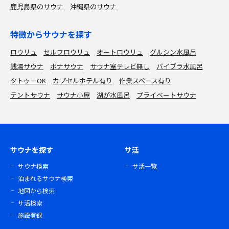
鹿児島県のサウナ
沖縄県のサウナ
特徴からサウナを探す
ロウリュ
セルフロウリュ
オートロウリュ
グルシン水風呂
銭湯サウナ
ボナサウナ
サウナ室テレビ無し
バイブラ水風呂
タトゥーOK
カプセルホテル有り
作業スペース有り
テントサウナ
サウナ小屋
湖が水風呂
プライベートサウナ
サウナを探す
サ活
サウナ検索
サ活一覧
泊まれるサウナ検索
地図から検索
サ活検索
施設登録