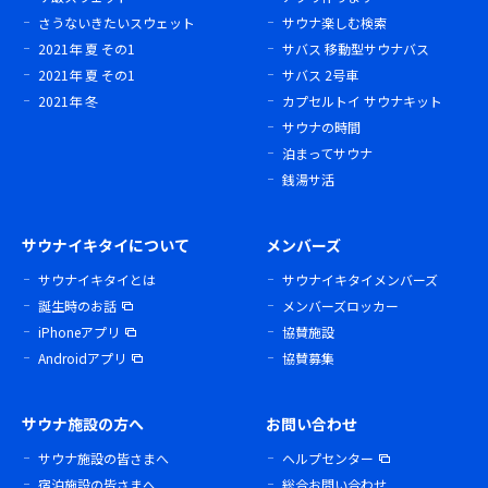
さうないきたいスウェット
サウナ楽しむ検索
2021年 夏 その1
サバス 移動型サウナバス
2021年 夏 その1
サバス 2号車
2021年 冬
カプセルトイ サウナキット
サウナの時間
泊まってサウナ
銭湯サ活
サウナイキタイについて
メンバーズ
サウナイキタイとは
サウナイキタイメンバーズ
誕生時のお話
メンバーズロッカー
iPhoneアプリ
協賛施設
Androidアプリ
協賛募集
サウナ施設の方へ
お問い合わせ
サウナ施設の皆さまへ
ヘルプセンター
宿泊施設の皆さまへ
総合お問い合わせ