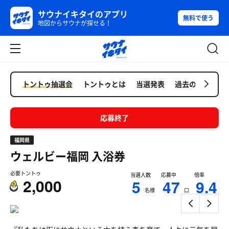
サウナイキタイのアプリ
無料で使う
地図からサウナが探せる！
トントゥ抽選会
トントゥとは
当選発表
過去の抽選会
応募終了
福岡県
ウェルビー福岡
入浴券
必要トントゥ
当選人数
応募中
倍率
2,000
5
47
9.4
名様
口