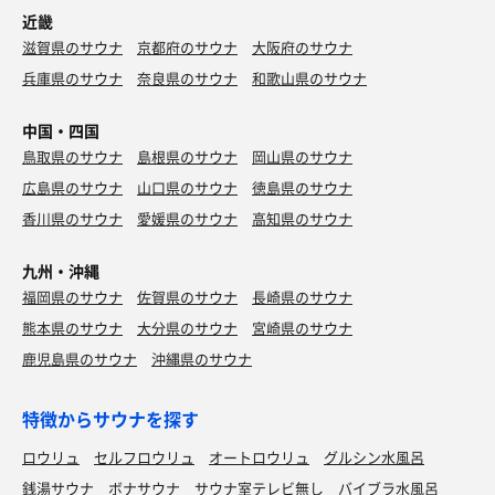
近畿
滋賀県のサウナ
京都府のサウナ
大阪府のサウナ
兵庫県のサウナ
奈良県のサウナ
和歌山県のサウナ
中国・四国
鳥取県のサウナ
島根県のサウナ
岡山県のサウナ
広島県のサウナ
山口県のサウナ
徳島県のサウナ
香川県のサウナ
愛媛県のサウナ
高知県のサウナ
九州・沖縄
福岡県のサウナ
佐賀県のサウナ
長崎県のサウナ
熊本県のサウナ
大分県のサウナ
宮崎県のサウナ
鹿児島県のサウナ
沖縄県のサウナ
特徴からサウナを探す
ロウリュ
セルフロウリュ
オートロウリュ
グルシン水風呂
銭湯サウナ
ボナサウナ
サウナ室テレビ無し
バイブラ水風呂