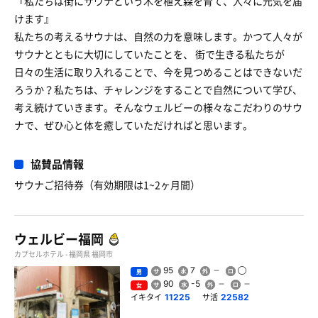
『私たちは街にサウナという木を植え森を育て、人々に元気を届
けます』
私たちの考えるサウナは、自然の力を意味します。かつて人々が
サウナとともに大切にしていたことを、 街で生きる私たちが
日々の生活に取り入れることで、今を見つめることはできないだ
ろうか？私たちは、チャレンジをすることで自然について学び、
考え続けていきます。そんなウェルビーの様々なこだわりのサウ
ナで、ぜひ心と体を癒していただければと思います。
協賛品情報
サウナご招待券（有効期限は1~2ヶ月間）
ウェルビー福岡
カプセルホテル - 福岡県 福岡市
95
7
男
90
-5
女
イキタイ
サ活
11225
22582