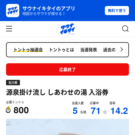
サウナイキタイのアプリ
無料で使う
地図からサウナが探せる！
トントゥ抽選会
トントゥとは
当選発表
過去の抽選会
応募終了
石川県
源泉掛け流し しあわせの湯
入浴券
必要トントゥ
当選人数
応募中
倍率
800
5
71
14.2
名様
口