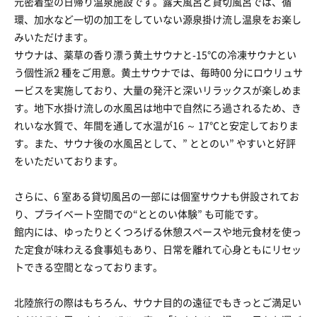
元密着型の日帰り温泉施設です。露天風呂と貸切風呂では、循
環、加水など一切の加工をしていない源泉掛け流し温泉をお楽し
みいただけます。
サウナは、薬草の香り漂う黄土サウナと-15℃の冷凍サウナとい
う個性派2 種をご用意。黄土サウナでは、毎時00 分にロウリュサ
ービスを実施しており、大量の発汗と深いリラックスが楽しめま
す。地下水掛け流しの水風呂は地中で自然にろ過されるため、き
れいな水質で、年間を通して水温が16 ～ 17℃と安定しておりま
す。また、サウナ後の水風呂として、” ととのい” やすいと好評
をいただいております。
さらに、6 室ある貸切風呂の一部には個室サウナも併設されてお
り、プライベート空間での“ととのい体験” も可能です。
館内には、ゆったりとくつろげる休憩スペースや地元食材を使っ
た定食が味わえる食事処もあり、日常を離れて心身ともにリセッ
トできる空間となっております。
北陸旅行の際はもちろん、サウナ目的の遠征でもきっとご満足い