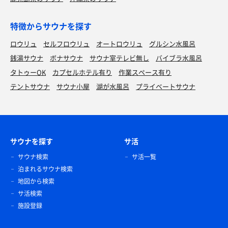
特徴からサウナを探す
ロウリュ
セルフロウリュ
オートロウリュ
グルシン水風呂
銭湯サウナ
ボナサウナ
サウナ室テレビ無し
バイブラ水風呂
タトゥーOK
カプセルホテル有り
作業スペース有り
テントサウナ
サウナ小屋
湖が水風呂
プライベートサウナ
サウナを探す
サ活
サウナ検索
サ活一覧
泊まれるサウナ検索
地図から検索
サ活検索
施設登録