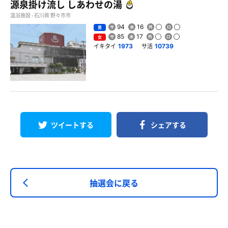
源泉掛け流し しあわせの湯
温浴施設 - 石川県 野々市市
94
16
男
85
17
女
イキタイ
サ活
1973
10739
ツイートする
シェアする
抽選会に戻る