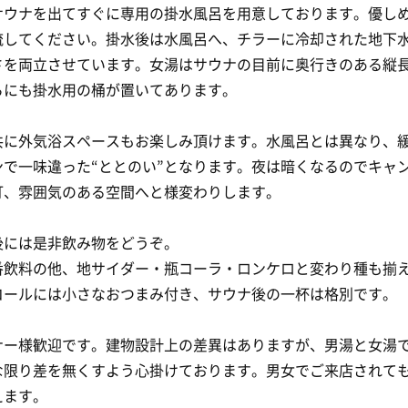
サウナを出てすぐに専用の掛水風呂を用意しております。優し
流してください。掛水後は水風呂へ、チラーに冷却された地下
さを両立させています。女湯はサウナの目前に奥行きのある縦
らにも掛水用の桶が置いてあります。
共に外気浴スペースもお楽しみ頂けます。水風呂とは異なり、
ンで一味違った“ととのい”となります。夜は暗くなるのでキャ
灯、雰囲気のある空間へと様変わりします。
後には是非飲み物をどうぞ。
番飲料の他、地サイダー・瓶コーラ・ロンケロと変わり種も揃
コールには小さなおつまみ付き、サウナ後の一杯は格別です。
ナー様歓迎です。建物設計上の差異はありますが、男湯と女湯
な限り差を無くすよう心掛けております。男女でご来店されて
えます。