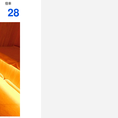
倍率
28