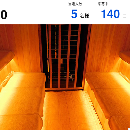
当選人数
応募中
5
140
00
名様
口