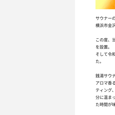
サウナー
横浜市金
この度、
を設置。
そして令
た。
銭湯サウ
アロマ香
ティング
分に温ま
た時間が