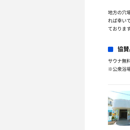
地方の穴
れば幸い
ておりま
協賛
サウナ無料
※公衆浴