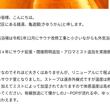
の皆様、こんにちは。
沢区にある銭湯、亀遊舘(きゆうかん)と申します。
当浴場は令和1年12月にサウナ改修工事と小さいながらも外気
和４年にサウナ拡張・間接照明追加・アロマミスト追加を実施
ナなのでそれほど大きくはありませんが、リニューアルにて程
るサウナ室となりました。ストーブは遠赤外線式ですが温度は
、加えてミストによって加湿されておりますので体感温度は高
ってください。有線放送にて懐かしのJ－POPが流れる中、ゆっ
味わえます。