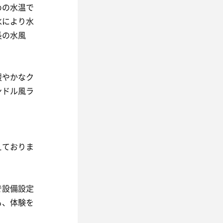
めの水温で
水により水
長の水風
緩やかなク
ンドル風ラ
えておりま
で設備設定
も、体験を