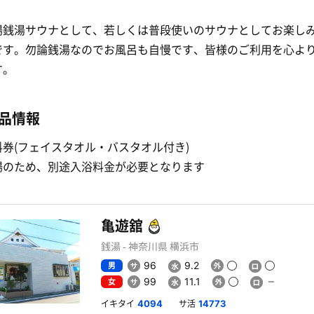
場銭湯サウナとして、若しくは普段使いのサウナとしてお楽し
です。勿論銭湯なのでお風呂も自慢です、皆様のご利用を心よ
す。
品情報
券(フェイスタオル・バスタオル付き)
場のため、別途入浴料金が必要となります
亀遊舘
銭湯 - 神奈川県 横浜市
男
96
9.2
女
99
11.1
イキタイ
サ活
4094
14773