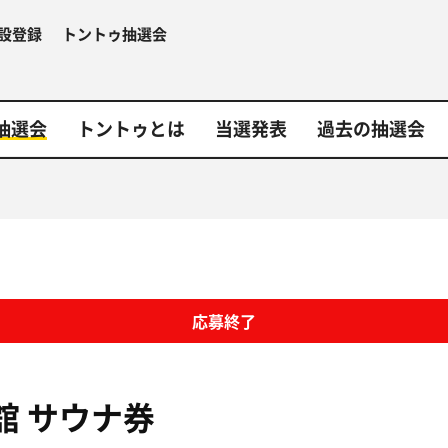
設登録
トントゥ抽選会
抽選会
トントゥとは
当選発表
過去の抽選会
応募終了
舘
サウナ券