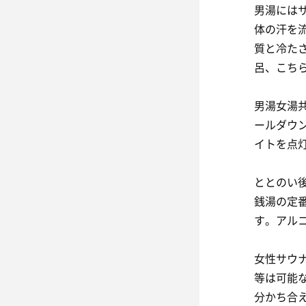
男湯には
体の汗を
質と冷た
呂、こち
男湯女湯
ールダウ
イトを点
ととのい
銭湯の定
す。アル
女性サウ
等は可能
分かち合