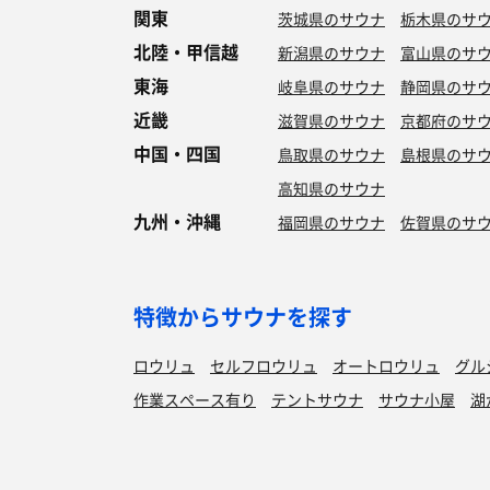
関東
茨城県のサウナ
栃木県のサ
北陸・甲信越
新潟県のサウナ
富山県のサ
東海
岐阜県のサウナ
静岡県のサ
近畿
滋賀県のサウナ
京都府のサ
中国・四国
鳥取県のサウナ
島根県のサ
高知県のサウナ
九州・沖縄
福岡県のサウナ
佐賀県のサ
特徴からサウナを探す
ロウリュ
セルフロウリュ
オートロウリュ
グル
作業スペース有り
テントサウナ
サウナ小屋
湖