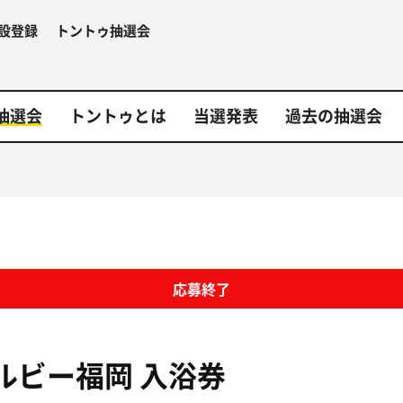
設登録
トントゥ抽選会
抽選会
トントゥとは
当選発表
過去の抽選会
応募終了
ルビー福岡
入浴券