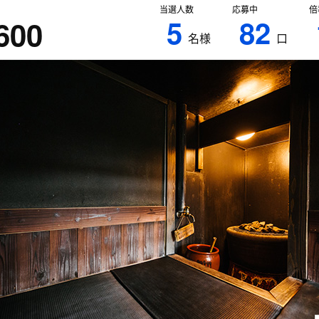
当選人数
応募中
倍
5
82
600
名様
口