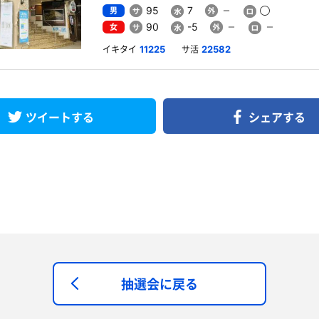
男
95
7
女
90
-5
イキタイ
サ活
11225
22582
ツイートする
シェアする
抽選会に戻る