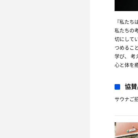
『私たち
私たちの
切にして
つめるこ
学び、 
心と体を
協賛
サウナご招