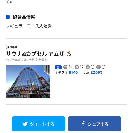
ょ。
協賛品情報
レギュラーコース入浴券
男性専用
サウナ&カプセル アムザ
カプセルホテル - 大阪府 大阪市
94
12
男
イキタイ
サ活
8140
22093
ツイートする
シェアする