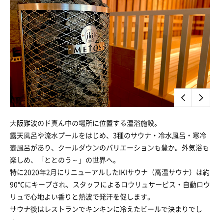
⼤阪難波のド真ん中の場所に位置する温浴施設。
露天⾵呂や流⽔プールをはじめ、3種のサウナ・冷水風呂・寒冷
壺風呂があり、クールダウンのバリエーションも豊か。外気浴も
楽しめ、「ととのう～」の世界へ。
特に2020年2月にリニューアルしたIKIサウナ（高温サウナ）は約
90℃にキープされ、スタッフによるロウリュサービス・自動ロウ
リュで⼼地よい香りと熱波で発汗を促します。
サウナ後はレストランでキンキンに冷えたビールで決まりでし