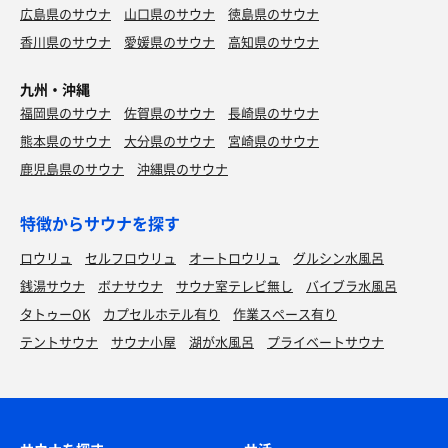
広島県のサウナ
山口県のサウナ
徳島県のサウナ
香川県のサウナ
愛媛県のサウナ
高知県のサウナ
九州・沖縄
福岡県のサウナ
佐賀県のサウナ
長崎県のサウナ
熊本県のサウナ
大分県のサウナ
宮崎県のサウナ
鹿児島県のサウナ
沖縄県のサウナ
特徴からサウナを探す
ロウリュ
セルフロウリュ
オートロウリュ
グルシン水風呂
銭湯サウナ
ボナサウナ
サウナ室テレビ無し
バイブラ水風呂
タトゥーOK
カプセルホテル有り
作業スペース有り
テントサウナ
サウナ小屋
湖が水風呂
プライベートサウナ