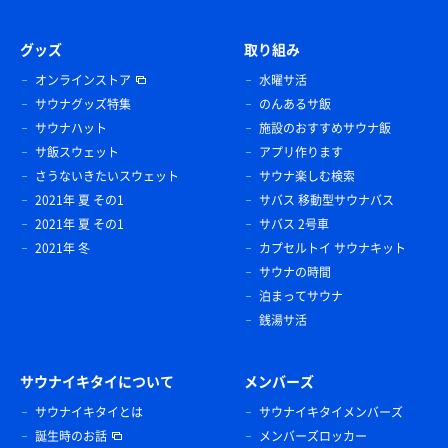
グッズ
取り組み
オンラインストア
水曜サ活
サウナグッズ特集
のんあるサ飯
サウナハット
施設のおすすめサウナ飯
サ飯スウェット
アプリ作ります
さうないきたいスウェット
サウナ楽しむ検索
2021年 夏 その1
サバス 移動型サウナバス
2021年 夏 その1
サバス 2号車
2021年 冬
カプセルトイ サウナキット
サウナの時間
泊まってサウナ
銭湯サ活
サウナイキタイについて
メンバーズ
サウナイキタイとは
サウナイキタイメンバーズ
誕生時のお話
メンバーズロッカー