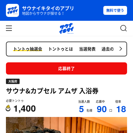
サウナイキタイのアプリ
無料で使う
地図からサウナが探せる！
トントゥ抽選会
トントゥとは
当選発表
過去の抽選会
応募終了
大阪府
サウナ&カプセル アムザ
入浴券
必要トントゥ
当選人数
応募中
倍率
1,400
5
90
18
名様
口