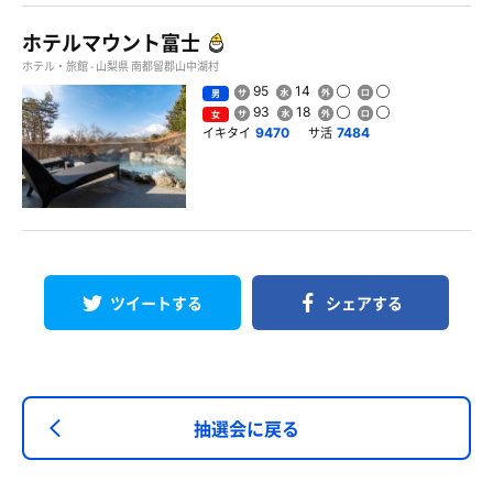
ホテルマウント富士
ホテル・旅館 - 山梨県 南都留郡山中湖村
95
14
男
93
18
女
イキタイ
サ活
9470
7484
ツイートする
シェアする
抽選会に戻る