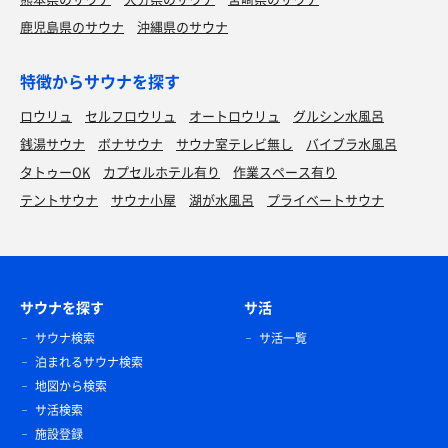
鹿児島県のサウナ
沖縄県のサウナ
特徴からサウナを探す
ロウリュ
セルフロウリュ
オートロウリュ
グルシン水風呂
銭湯サウナ
ボナサウナ
サウナ室テレビ無し
バイブラ水風呂
タトゥーOK
カプセルホテル有り
作業スペース有り
テントサウナ
サウナ小屋
湖が水風呂
プライベートサウナ
サウナを探す
サ活
サウナ検索
サ活一覧
泊まれるサウナ検索
地図から検索
サ活検索
施設登録