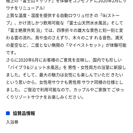
極上の「富士山×サウナ」を体験をコンセプト に2020年2月にサ
ウナをリニューアル!
上質な温度・湿度を提供する自動ロウリュ付き の「Ikiストー
ブ」、かけ流しかつ飲用可能な 「富士山天然水水風呂」そして
「富士絶景外気 浴」では、四季折々の雄大な景色と刻一刻と変
わる雲の流れ、鳥や虫のさえずり、木々のこす れる音色、満天
の星空など、二度とない無限の「マイベストセット」が体験可能
です。
さらに2020年6月にお客様のご意見を反映し、国内でも珍しい
「バイブラ&ジェット水風呂」を 男性・女性両方の浴室に新設し
ました。そして、最大の魅力は女性にも楽しんでいただ きたい
という思いから、女性用サウナも男性用 サウナ同様の仕様とし
ました。 ご宿泊で利用可能なので、カップルやご家族で ごゆっ
くりリゾートサウナをお楽しみくださ い。
協賛品情報
入浴券