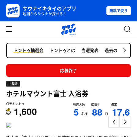
サウナイキタイのアプリ
無料で使う
地図からサウナが探せる！
トントゥ抽選会
トントゥとは
当選発表
過去の抽選会
応募終了
山梨県
ホテルマウント富士
入浴券
必要トントゥ
当選人数
応募中
倍率
1,600
5
88
17.6
名様
口