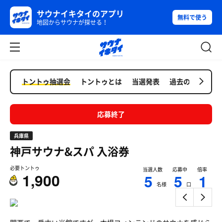
サウナイキタイのアプリ
無料で使う
地図からサウナが探せる！
トントゥ抽選会
トントゥとは
当選発表
過去の抽選会
応募終了
兵庫県
神戸サウナ&スパ
入浴券
必要トントゥ
当選人数
応募中
倍率
1,900
5
5
1
名様
口