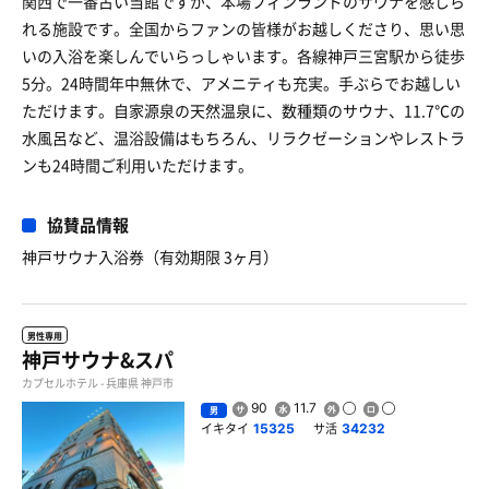
関西で一番古い当館ですが、本場フィンランドのサウナを感じら
れる施設です。全国からファンの皆様がお越しくださり、思い思
いの入浴を楽しんでいらっしゃいます。各線神戸三宮駅から徒歩
5分。24時間年中無休で、アメニティも充実。手ぶらでお越しい
ただけます。自家源泉の天然温泉に、数種類のサウナ、11.7℃の
水風呂など、温浴設備はもちろん、リラクゼーションやレストラ
ンも24時間ご利用いただけます。
協賛品情報
神戸サウナ入浴券（有効期限 3ヶ月）
男性専用
神戸サウナ&スパ
カプセルホテル - 兵庫県 神戸市
90
11.7
男
イキタイ
サ活
15325
34232