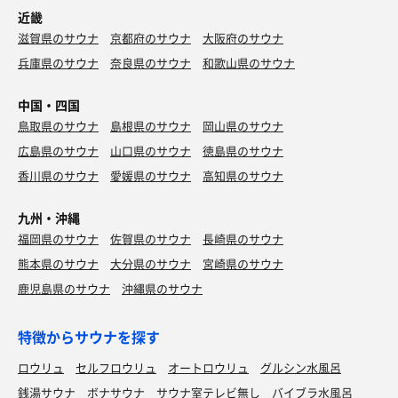
近畿
滋賀県のサウナ
京都府のサウナ
大阪府のサウナ
兵庫県のサウナ
奈良県のサウナ
和歌山県のサウナ
中国・四国
鳥取県のサウナ
島根県のサウナ
岡山県のサウナ
広島県のサウナ
山口県のサウナ
徳島県のサウナ
香川県のサウナ
愛媛県のサウナ
高知県のサウナ
九州・沖縄
福岡県のサウナ
佐賀県のサウナ
長崎県のサウナ
熊本県のサウナ
大分県のサウナ
宮崎県のサウナ
鹿児島県のサウナ
沖縄県のサウナ
特徴からサウナを探す
ロウリュ
セルフロウリュ
オートロウリュ
グルシン水風呂
銭湯サウナ
ボナサウナ
サウナ室テレビ無し
バイブラ水風呂