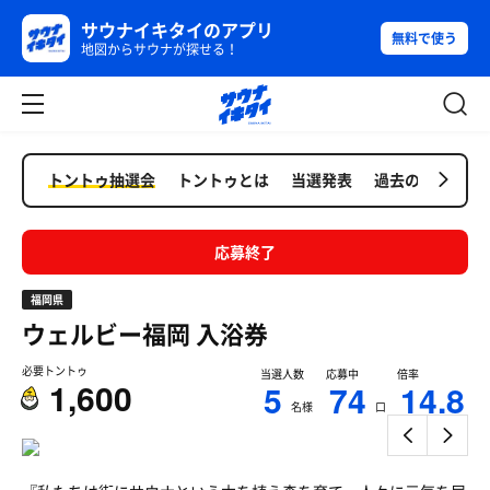
サウナイキタイのアプリ
無料で使う
地図からサウナが探せる！
トントゥ抽選会
トントゥとは
当選発表
過去の抽選会
応募終了
福岡県
ウェルビー福岡
入浴券
必要トントゥ
当選人数
応募中
倍率
1,600
5
74
14.8
名様
口