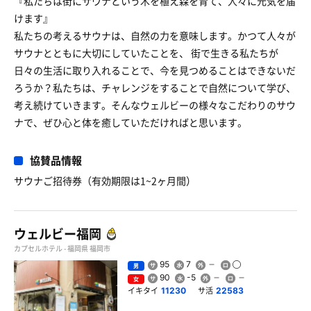
『私たちは街にサウナという木を植え森を育て、人々に元気を届
けます』
私たちの考えるサウナは、自然の力を意味します。かつて人々が
サウナとともに大切にしていたことを、 街で生きる私たちが
日々の生活に取り入れることで、今を見つめることはできないだ
ろうか？私たちは、チャレンジをすることで自然について学び、
考え続けていきます。そんなウェルビーの様々なこだわりのサウ
ナで、ぜひ心と体を癒していただければと思います。
協賛品情報
サウナご招待券（有効期限は1~2ヶ月間）
ウェルビー福岡
カプセルホテル - 福岡県 福岡市
95
7
男
90
-5
女
イキタイ
サ活
11230
22583