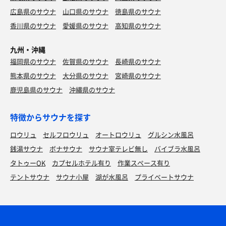
広島県のサウナ
山口県のサウナ
徳島県のサウナ
香川県のサウナ
愛媛県のサウナ
高知県のサウナ
九州・沖縄
福岡県のサウナ
佐賀県のサウナ
長崎県のサウナ
熊本県のサウナ
大分県のサウナ
宮崎県のサウナ
鹿児島県のサウナ
沖縄県のサウナ
特徴からサウナを探す
ロウリュ
セルフロウリュ
オートロウリュ
グルシン水風呂
銭湯サウナ
ボナサウナ
サウナ室テレビ無し
バイブラ水風呂
タトゥーOK
カプセルホテル有り
作業スペース有り
テントサウナ
サウナ小屋
湖が水風呂
プライベートサウナ