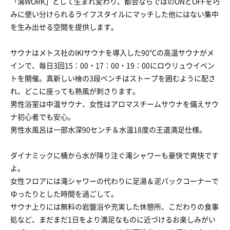
「湯WORK」として生まれ変わり、都会ならではのONとOFFを巧
みに使い分けられるライフスタイルにマッチした他にはない集中
を生み出せる空間を提供します。
サウナはメトス社のIKIサウナを導入した90℃の高温サウナがメ
インで、毎日3回15：00・17：00・19：00にロウリュウイベン
トを開催。真新しい檜の3段ベンチはストーブを囲むように配さ
れ、どこに座っても熱風が刺さります。
男性浴室は中温サウナ、女性はアロマスチームサウナを備えサウ
ナ初心者でも安心。
男性水風呂は一部水深90センチ＆水温18度の王道満足仕様。
ダイナミックに桶から水が降り注ぐ滝シャワーも豪快で爽快です
よ。
女性フロアには滝シャワーの代わりに足湯＆泥パックコーナーで
ゆったりとした時間を過ごして。
サウナ上りには無料の岩盤浴や充実した休憩所、こだわりの食事
処など、まだまだ1日をより満足なものに近づけるお楽しみがい