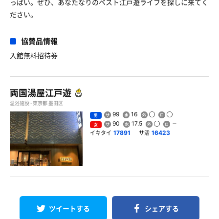
っぱい。ぜひ、あなたなりのベスト江戸遊ライフを探しに来てく
ださい。
協賛品情報
入館無料招待券
両国湯屋江戸遊
温浴施設 - 東京都 墨田区
99
16
男
90
17.5
女
イキタイ
サ活
17891
16423
ツイートする
シェアする