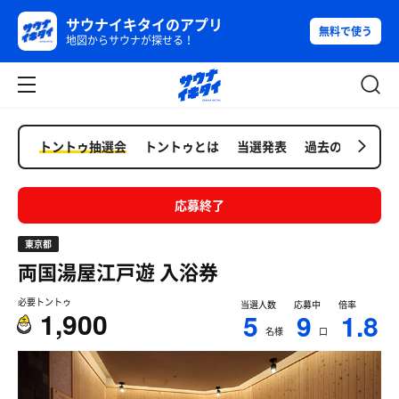
サウナイキタイのアプリ
無料で使う
地図からサウナが探せる！
トントゥ抽選会
トントゥとは
当選発表
過去の抽選会
応募終了
東京都
両国湯屋江戸遊
入浴券
必要トントゥ
当選人数
応募中
倍率
1,900
5
9
1.8
名様
口