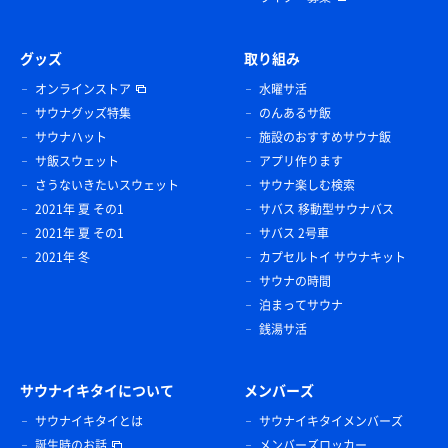
グッズ
取り組み
オンラインストア
水曜サ活
サウナグッズ特集
のんあるサ飯
サウナハット
施設のおすすめサウナ飯
サ飯スウェット
アプリ作ります
さうないきたいスウェット
サウナ楽しむ検索
2021年 夏 その1
サバス 移動型サウナバス
2021年 夏 その1
サバス 2号車
2021年 冬
カプセルトイ サウナキット
サウナの時間
泊まってサウナ
銭湯サ活
サウナイキタイについて
メンバーズ
サウナイキタイとは
サウナイキタイメンバーズ
誕生時のお話
メンバーズロッカー