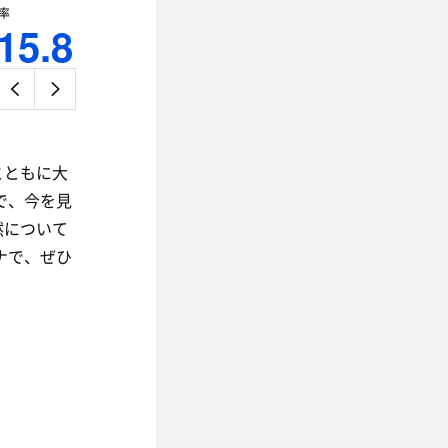
率
15.8
』
とともに大
で、今を見
然について
ナで、ぜひ