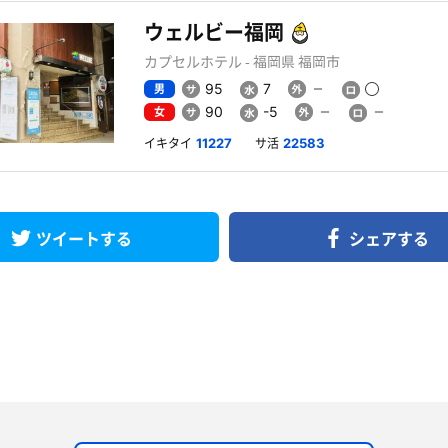
ウェルビー福岡
カプセルホテル - 福岡県 福岡市
男
95
7
女
90
-5
イキタイ
サ活
11227
22583
ツイートする
シェアする