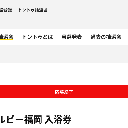
設登録
トントゥ抽選会
抽選会
トントゥとは
当選発表
過去の抽選会
応募終了
ルビー福岡
入浴券