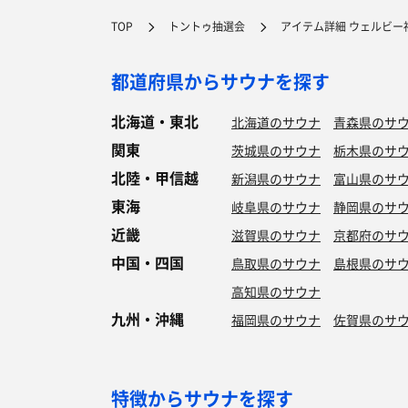
TOP
トントゥ抽選会
アイテム詳細 ウェルビー
都道府県からサウナを探す
北海道・東北
北海道のサウナ
青森県のサ
関東
茨城県のサウナ
栃木県のサ
北陸・甲信越
新潟県のサウナ
富山県のサ
東海
岐阜県のサウナ
静岡県のサ
近畿
滋賀県のサウナ
京都府のサ
中国・四国
鳥取県のサウナ
島根県のサ
高知県のサウナ
九州・沖縄
福岡県のサウナ
佐賀県のサ
特徴からサウナを探す