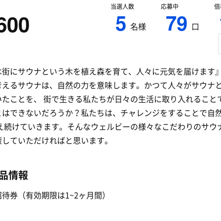
当選人数
応募中
倍
5
79
600
名様
口
は街にサウナという木を植え森を育て、人々に元気を届けます
考えるサウナは、自然の力を意味します。かつて人々がサウナ
いたことを、 街で生きる私たちが日々の生活に取り入れること
とはできないだろうか？私たちは、チャレンジをすることで自
考え続けていきます。そんなウェルビーの様々なこだわりのサウ
癒していただければと思います。
品情報
待券（有効期限は1~2ヶ月間）