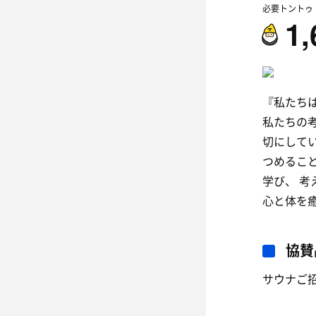
必要トントゥ
1,
『私たち
私たちの
切にして
つめるこ
学び、 
心と体を
協賛
サウナご招