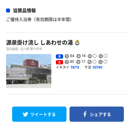
協賛品情報
ご優待入浴券（有効期限は半年間）
源泉掛け流し しあわせの湯
温浴施設 - 石川県 野々市市
94
16
男
85
17
女
イキタイ
サ活
1973
10741
ツイートする
シェアする