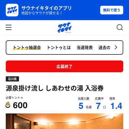
サウナイキタイのアプリ
無料で使う
地図からサウナが探せる！
トントゥ抽選会
トントゥとは
当選発表
過去の抽選会
応募終了
石川県
源泉掛け流し しあわせの湯
入浴券
必要トントゥ
当選人数
応募中
倍率
600
5
7
1.4
名様
口