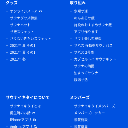
グッズ
取り組み
オンラインストア
水曜サ活
サウナグッズ特集
のんあるサ飯
サウナハット
施設のおすすめサウナ飯
サ飯スウェット
アプリ作ります
さうないきたいスウェット
サウナ楽しむ検索
2021年 夏 その1
サバス 移動型サウナバス
2021年 夏 その1
サバス 2号車
2021年 冬
カプセルトイ サウナキット
サウナの時間
泊まってサウナ
銭湯サ活
サウナイキタイについて
メンバーズ
サウナイキタイとは
サウナイキタイメンバーズ
誕生時のお話
メンバーズロッカー
iPhoneアプリ
協賛施設
Androidアプリ
協賛募集