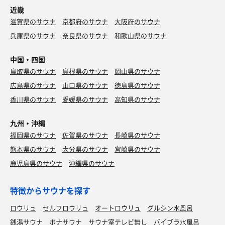
近畿
滋賀県のサウナ
京都府のサウナ
大阪府のサウナ
兵庫県のサウナ
奈良県のサウナ
和歌山県のサウナ
中国・四国
鳥取県のサウナ
島根県のサウナ
岡山県のサウナ
広島県のサウナ
山口県のサウナ
徳島県のサウナ
香川県のサウナ
愛媛県のサウナ
高知県のサウナ
九州・沖縄
福岡県のサウナ
佐賀県のサウナ
長崎県のサウナ
熊本県のサウナ
大分県のサウナ
宮崎県のサウナ
鹿児島県のサウナ
沖縄県のサウナ
特徴からサウナを探す
ロウリュ
セルフロウリュ
オートロウリュ
グルシン水風呂
銭湯サウナ
ボナサウナ
サウナ室テレビ無し
バイブラ水風呂