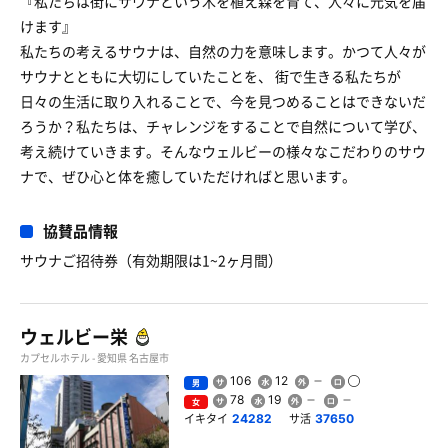
『私たちは街にサウナという木を植え森を育て、人々に元気を届
けます』
私たちの考えるサウナは、自然の力を意味します。かつて人々が
サウナとともに大切にしていたことを、 街で生きる私たちが
日々の生活に取り入れることで、今を見つめることはできないだ
ろうか？私たちは、チャレンジをすることで自然について学び、
考え続けていきます。そんなウェルビーの様々なこだわりのサウ
ナで、ぜひ心と体を癒していただければと思います。
協賛品情報
サウナご招待券（有効期限は1~2ヶ月間）
ウェルビー栄
カプセルホテル - 愛知県 名古屋市
106
12
男
78
19
女
イキタイ
サ活
24282
37650