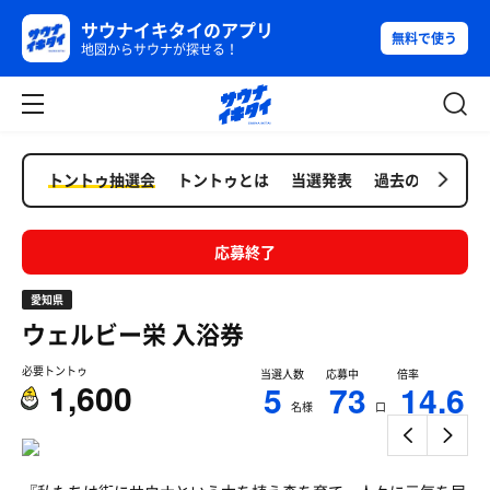
サウナイキタイのアプリ
無料で使う
地図からサウナが探せる！
トントゥ抽選会
トントゥとは
当選発表
過去の抽選会
応募終了
愛知県
ウェルビー栄
入浴券
必要トントゥ
当選人数
応募中
倍率
1,600
5
73
14.6
名様
口