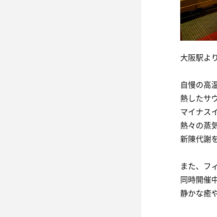
大阪駅よ
自慢の高
熱したサ
マイナス
熱々の蒸
新陳代謝
また、フ
同時開催
静かな癒