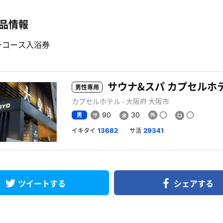
品情報
ーコース入浴券
男性専用
カプセルホテル - 大阪府 大阪市
男
90
30
イキタイ
サ活
13682
29341
ツイートする
シェアする