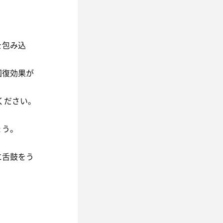
を包み込
回復効果が
ください。
ょう。
に舌鼓をう