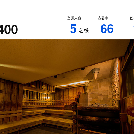
当選人数
応募中
倍
5
66
400
名様
口