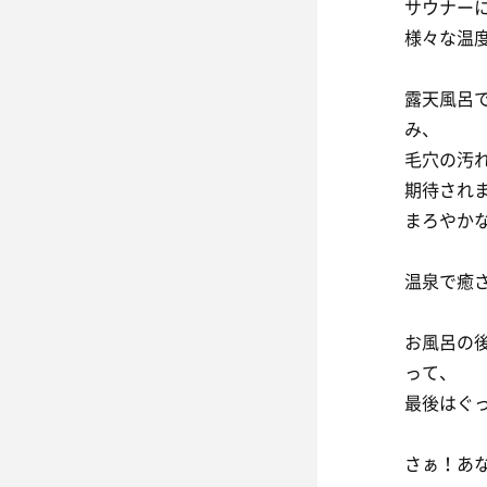
サウナー
様々な温
露天風呂
み、
毛穴の汚
期待され
まろやか
温泉で癒
お風呂の
って、
最後はぐ
さぁ！あ