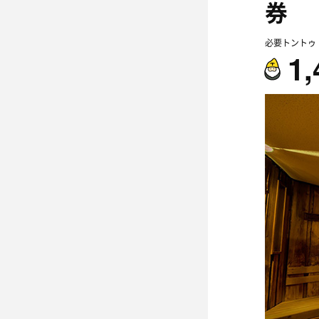
券
必要トントゥ
1,