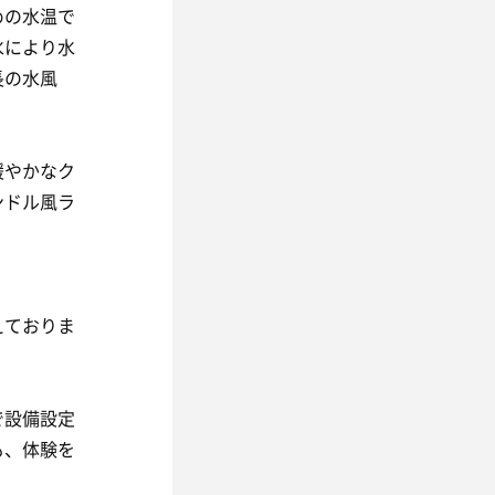
めの水温で
水により水
長の水風
緩やかなク
ンドル風ラ
えておりま
で設備設定
も、体験を