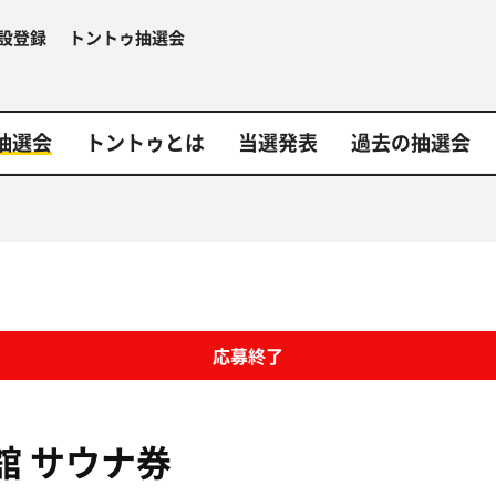
設登録
トントゥ抽選会
抽選会
トントゥとは
当選発表
過去の抽選会
応募終了
舘
サウナ券