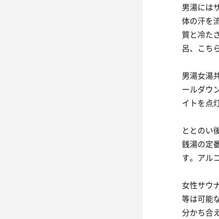
男湯には
体の汗を
質と冷た
呂、こち
男湯女湯
ールダウ
イトを点
ととのい
銭湯の定
す。アル
女性サウ
等は可能
分かち合