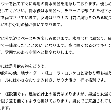
サウナを出てすぐに専用の掛水風呂を用意しております。優し
流してください。掛水後は水風呂へ、チラーに冷却された地下
さを両立させています。女湯はサウナの目前に奥行きのある縦
らにも掛水用の桶が置いてあります。
共に外気浴スペースもお楽しみ頂けます。水風呂とは異なり、
ンで一味違った“ととのい”となります。夜は暗くなるのでキャ
灯、雰囲気のある空間へと様変わりします。
後には是非飲み物をどうぞ。
番飲料の他、地サイダー・瓶コーラ・ロンケロと変わり種も揃
コールには小さなおつまみ付き、サウナ後の一杯は格別です。
ナー様歓迎です。建物設計上の差異はありますが、男湯と女湯
な限り差を無くすよう心掛けております。男女でご来店されて
えます。