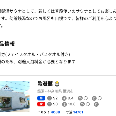
場銭湯サウナとして、若しくは普段使いのサウナとしてお楽し
です。勿論銭湯なのでお風呂も自慢です、皆様のご利用を心よ
す。
品情報
券(フェイスタオル・バスタオル付き)
場のため、別途入浴料金が必要となります
亀遊舘
銭湯 - 神奈川県 横浜市
男
92
9.4
女
90
10.8
イキタイ
サ活
4088
14761