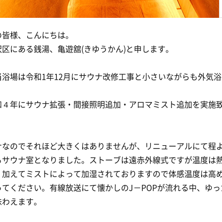
の皆様、こんにちは。
沢区にある銭湯、亀遊舘(きゆうかん)と申します。
当浴場は令和1年12月にサウナ改修工事と小さいながらも外気
和４年にサウナ拡張・間接照明追加・アロマミスト追加を実施
ナなのでそれほど大きくはありませんが、リニューアルにて程
るサウナ室となりました。ストーブは遠赤外線式ですが温度は
、加えてミストによって加湿されておりますので体感温度は高
ってください。有線放送にて懐かしのJ－POPが流れる中、ゆっ
味わえます。