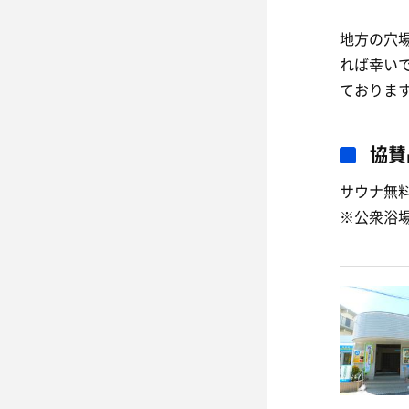
地方の穴
れば幸い
ておりま
協賛
サウナ無料
※公衆浴