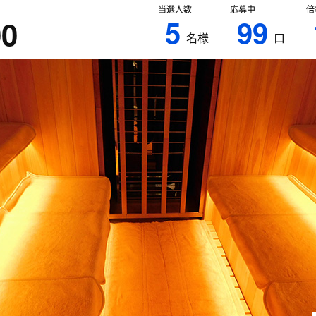
当選人数
応募中
倍
5
99
00
名様
口