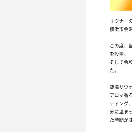
サウナー
横浜市金
この度、
を設置。
そして令
た。
銭湯サウ
アロマ香
ティング
分に温ま
た時間が