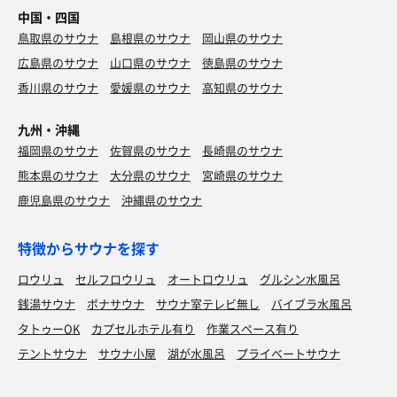
中国・四国
鳥取県のサウナ
島根県のサウナ
岡山県のサウナ
広島県のサウナ
山口県のサウナ
徳島県のサウナ
香川県のサウナ
愛媛県のサウナ
高知県のサウナ
九州・沖縄
福岡県のサウナ
佐賀県のサウナ
長崎県のサウナ
熊本県のサウナ
大分県のサウナ
宮崎県のサウナ
鹿児島県のサウナ
沖縄県のサウナ
特徴からサウナを探す
ロウリュ
セルフロウリュ
オートロウリュ
グルシン水風呂
銭湯サウナ
ボナサウナ
サウナ室テレビ無し
バイブラ水風呂
タトゥーOK
カプセルホテル有り
作業スペース有り
テントサウナ
サウナ小屋
湖が水風呂
プライベートサウナ