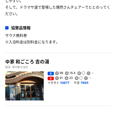
しやすい。
そして、ドラマサ道で登場した偶然さんチェアーでととのってく
ださい。
協賛品情報
サウナ無料券
※入浴料金は別料金になります。
ゆ家 和ごころ 吉の湯
銭湯 - 東京都 杉並区
98
16.4
男
91
20
女
イキタイ
サ活
10677
7665