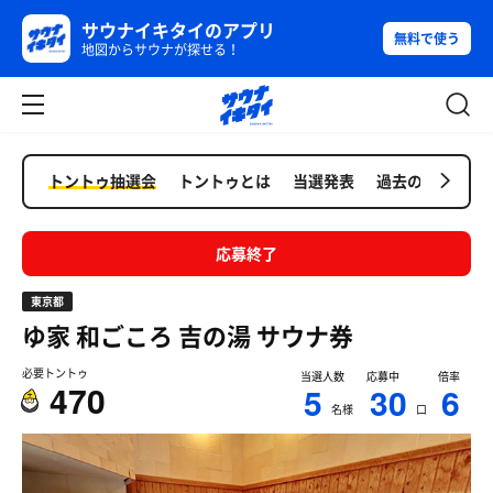
サウナイキタイのアプリ
無料で使う
地図からサウナが探せる！
トントゥ抽選会
トントゥとは
当選発表
過去の抽選会
応募終了
東京都
ゆ家 和ごころ 吉の湯
サウナ券
必要トントゥ
当選人数
応募中
倍率
470
5
30
6
名様
口