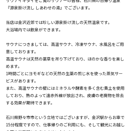
サウナイキタイをご覧のサウナーの皆様、石川県の日帰り温泉
『源泉掛け流し しあわせの湯』でございます。
当店は金沢近郊では珍しい源泉掛け流しの天然温泉です。
大浴場内では飲泉ができます。
サウナにつきましては、高温サウナ、冷凍サウナ、水風呂をご用
意しております。
高温サウナは天然の薬草を吊り下げており、ほのかな香りを楽し
めます。
1時間ごとにヨモギなどの天然の生薬の煎じ水を使った蒸気サー
ビスがあります。
また、高温サウナの壁にはミネラルや酵素を多く含む黄土を使用
しており、熱のよって遠赤外線が放出され、皮膚の老廃物を除去
する効果が期待できます。
石川県野々市市という立地ではございますが、金沢駅からお車で
15分程度ですので、仕事帰りのご利用にも、そして観光にお越し