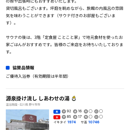
の際や出張時にもおすすめいたします。
貸切風呂もございます。坪庭を眺めながら、旅館の内風呂の雰囲
気を味わうことができます（サウナ付きのお部屋もございま
す）。
サウナの後は、3階「定食屋 ことこと家」で地元食材を使ったお
家ごはんがおすすめです。皆様のご来店をお待ちいたしておりま
す。
協賛品情報
ご優待入浴券（有効期限は半年間）
源泉掛け流し しあわせの湯
温浴施設 - 石川県 野々市市
92
16
男
85
17
女
イキタイ
サ活
1974
10746