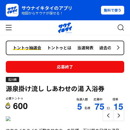
サウナイキタイのアプリ
無料で使う
地図からサウナが探せる！
トントゥ抽選会
トントゥとは
当選発表
過去の抽選会
応募終了
石川県
源泉掛け流し しあわせの湯
入浴券
必要トントゥ
当選人数
応募中
倍率
600
5
75
15
名様
口