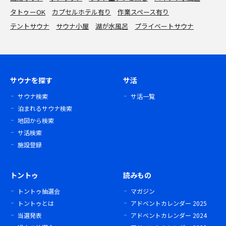
タトゥーOK
カプセルホテル有り
作業スペース有り
テントサウナ
サウナ小屋
湖が水風呂
プライベートサウナ
サウナを探す
サ活
サウナ検索
サ活一覧
泊まれるサウナ検索
地図から検索
サ活検索
施設登録
トントゥ
読みもの
トントゥ抽選会
マガジン
トントゥとは
アドベントカレンダー 2025
当選発表
アドベントカレンダー 2024