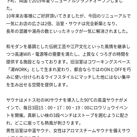
下町、両国で2019年夏リニューアルグランドオープンしまし
た。
10年来お客様にご好評頂いてきましたが、今回のリニューアルで
一気にお店の広さは2倍、浴室・サウナは完全新築となり、
長年の混雑や湯舟の数といったネックが一気に解消されました。
和モダンを基調とした伝統工芸や江戸文化といった風情を継承し
つつ高速Wifi・電源等の需要を満たし、上質なくつろぎの時間を
提供する施設となっております。旧浴室はコワーキングスペース
「湯WORK」として生まれ変わり、都会ならではのONとOFFを巧
みに使い分けられるライフスタイルにマッチした他にはない集中
を生み出せる空間を提供します。
サウナはメトス社のIKIサウナを導入した90℃の高温サウナがメ
インで、毎日3回15：00・17：00・19：00にロウリュウイベン
トを開催。真新しい檜の3段ベンチはストーブを囲むように配さ
れ、どこに座っても熱風が刺さります。
男性浴室は中温サウナ、女性はアロマスチームサウナを備えサウ