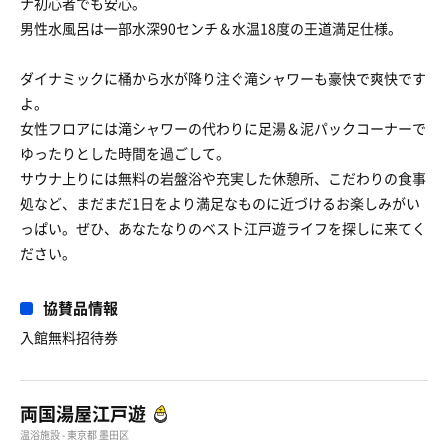
ナ初心者でも安心。
男性水風呂は一部水深90センチ＆水温18度の王道満足仕様。
ダイナミックに桶から水が降り注ぐ滝シャワーも豪快で爽快です
よ。
女性フロアには滝シャワーの代わりに足湯＆泥パックコーナーで
ゆったりとした時間を過ごして。
サウナ上りには無料の岩盤浴や充実した休憩所、こだわりの食事
処など、まだまだ1日をより満足なものに近づけるお楽しみがい
っぱい。ぜひ、あなたなりのベスト江戸遊ライフを探しに来てく
ださい。
協賛品情報
入館無料招待券
両国湯屋江戸遊
温浴施設 - 東京都 墨田区