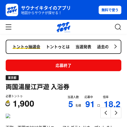
サウナイキタイのアプリ
無料で使う
地図からサウナが探せる！
トントゥ抽選会
トントゥとは
当選発表
過去の抽選会
応募終了
東京都
両国湯屋江戸遊
入浴券
必要トントゥ
当選人数
応募中
倍率
1,900
5
91
18.2
名様
口