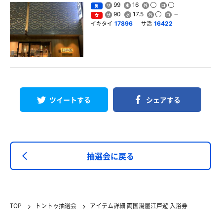
99
16
男
90
17.5
女
イキタイ
サ活
17896
16422
ツイートする
シェアする
抽選会に戻る
TOP
トントゥ抽選会
アイテム詳細 両国湯屋江戸遊 入浴券