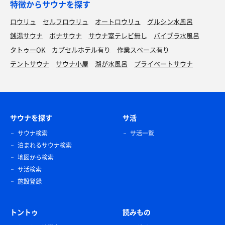
特徴からサウナを探す
ロウリュ
セルフロウリュ
オートロウリュ
グルシン水風呂
銭湯サウナ
ボナサウナ
サウナ室テレビ無し
バイブラ水風呂
タトゥーOK
カプセルホテル有り
作業スペース有り
テントサウナ
サウナ小屋
湖が水風呂
プライベートサウナ
サウナを探す
サ活
サウナ検索
サ活一覧
泊まれるサウナ検索
地図から検索
サ活検索
施設登録
トントゥ
読みもの