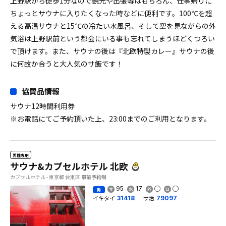
上野駅から徒歩1分なので観光や出張等はもちろん、仕事帰りに
ちょっとサウナに入りたくなった時などに便利です。100℃を超
える高温サウナと15℃の冷たい水風呂、そして空を見ながらの外
気浴は上野駅前という都会にいる事も忘れてしまうほどくつろい
で頂けます。また、サウナの後は『北欧特製カレー』サウナの後
に何故か合うと大人気のサ飯です！
協賛品情報
サウナ12時間利用券
※お電話にてご予約頂いた上、23:00までのご利用となります。
男性専用
サウナ&カプセルホテル 北欧
カプセルホテル - 東京都 台東区
事前予約制
95
17
男
イキタイ
サ活
31418
79097