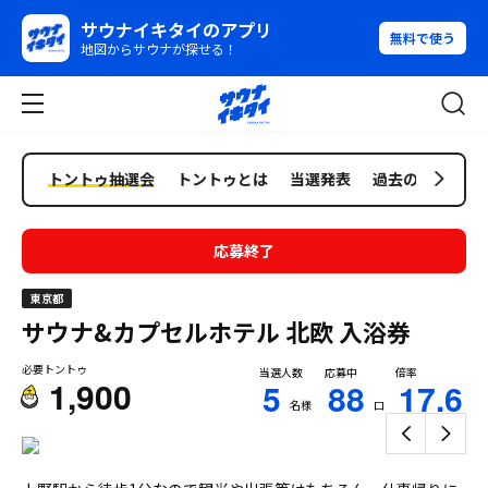
サウナイキタイのアプリ
無料で使う
地図からサウナが探せる！
トントゥ抽選会
トントゥとは
当選発表
過去の抽選会
応募終了
東京都
サウナ&カプセルホテル 北欧
入浴券
必要トントゥ
当選人数
応募中
倍率
1,900
5
88
17.6
名様
口