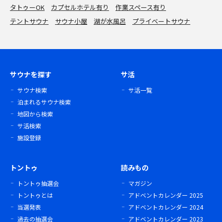
タトゥーOK
カプセルホテル有り
作業スペース有り
テントサウナ
サウナ小屋
湖が水風呂
プライベートサウナ
サウナを探す
サ活
サウナ検索
サ活一覧
泊まれるサウナ検索
地図から検索
サ活検索
施設登録
トントゥ
読みもの
トントゥ抽選会
マガジン
トントゥとは
アドベントカレンダー 2025
当選発表
アドベントカレンダー 2024
過去の抽選会
アドベントカレンダー 2023