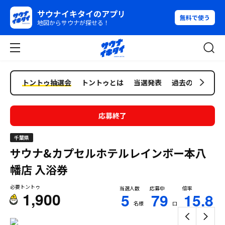
サウナイキタイのアプリ
無料で使う
地図からサウナが探せる！
トントゥ抽選会
トントゥとは
当選発表
過去の抽選会
応募終了
千葉県
サウナ&カプセルホテルレインボー本八
幡店
入浴券
必要トントゥ
当選人数
応募中
倍率
1,900
5
79
15.8
名様
口