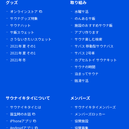
グッズ
取り組み
オンラインストア
水曜サ活
サウナグッズ特集
のんあるサ飯
サウナハット
施設のおすすめサウナ飯
サ飯スウェット
アプリ作ります
さうないきたいスウェット
サウナ楽しむ検索
2021年 夏 その1
サバス 移動型サウナバス
2021年 夏 その1
サバス 2号車
2021年 冬
カプセルトイ サウナキット
サウナの時間
泊まってサウナ
銭湯サ活
サウナイキタイについて
メンバーズ
サウナイキタイとは
サウナイキタイメンバーズ
誕生時のお話
メンバーズロッカー
iPhoneアプリ
協賛施設
Androidアプリ
協賛募集