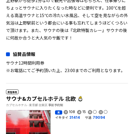
上野駅から徒歩1分なので観光や出張等はもちろん、仕事帰りに
ちょっとサウナに入りたくなった時などに便利です。100℃を超
える高温サウナと15℃の冷たい水風呂、そして空を見ながらの外
気浴は上野駅前という都会にいる事も忘れてしまうほどくつろい
で頂けます。また、サウナの後は『北欧特製カレー』サウナの後
に何故か合うと大人気のサ飯です！
協賛品情報
サウナ12時間利用券
※お電話にてご予約頂いた上、23:00までのご利用となります。
男性専用
サウナ&カプセルホテル 北欧
カプセルホテル - 東京都 台東区
事前予約制
108
15
男
イキタイ
サ活
31414
79094