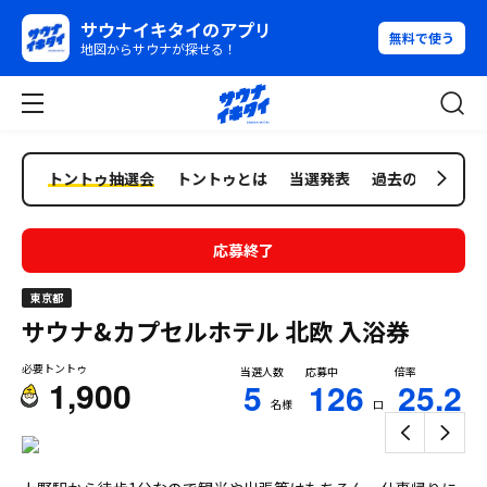
サウナイキタイのアプリ
無料で使う
地図からサウナが探せる！
トントゥ抽選会
トントゥとは
当選発表
過去の抽選会
応募終了
東京都
サウナ&カプセルホテル 北欧
入浴券
必要トントゥ
当選人数
応募中
倍率
1,900
5
126
25.2
名様
口