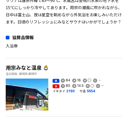
サウナは遠赤外線で85〜90℃、水風呂は安倍川水系の地下水を
15℃にしっかり冷やしてあります。用宗の潮風に吹かれながら、
日中は富士山、夜は星空を眺めながら外気浴をお楽しみいただけ
ます。日頃のリフレッシュにみなとサウナはいかがでしょうか？
協賛品情報
入浴券
用宗みなと温泉
温浴施設 - 静岡県 静岡市
84
16
男
80
14.5
女
イキタイ
サ活
2193
5554