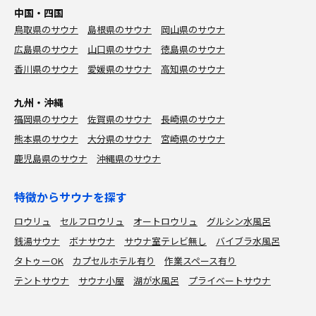
中国・四国
鳥取県のサウナ
島根県のサウナ
岡山県のサウナ
広島県のサウナ
山口県のサウナ
徳島県のサウナ
香川県のサウナ
愛媛県のサウナ
高知県のサウナ
九州・沖縄
福岡県のサウナ
佐賀県のサウナ
長崎県のサウナ
熊本県のサウナ
大分県のサウナ
宮崎県のサウナ
鹿児島県のサウナ
沖縄県のサウナ
特徴からサウナを探す
ロウリュ
セルフロウリュ
オートロウリュ
グルシン水風呂
銭湯サウナ
ボナサウナ
サウナ室テレビ無し
バイブラ水風呂
タトゥーOK
カプセルホテル有り
作業スペース有り
テントサウナ
サウナ小屋
湖が水風呂
プライベートサウナ