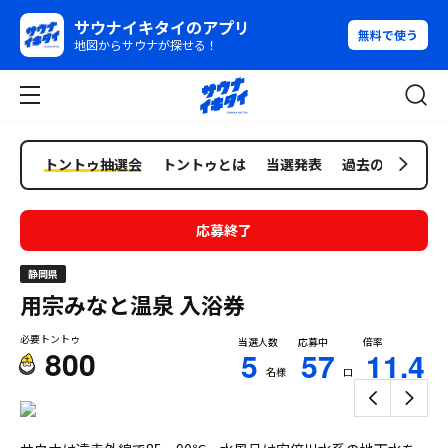
サウナイキタイのアプリ
無料で使う
地図からサウナが探せる！
トントゥ抽選会
トントゥとは
当選発表
過去の抽選会
応募終了
静岡県
用宗みなと温泉
入浴券
必要トントゥ
当選人数
応募中
倍率
800
5
57
11.4
名様
口