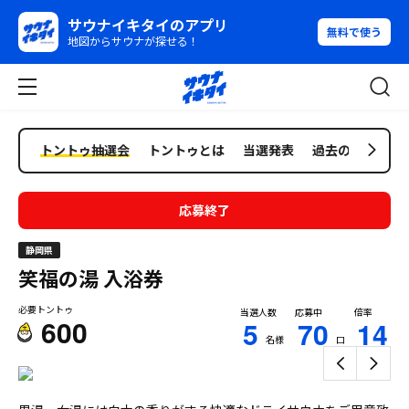
サウナイキタイのアプリ
無料で使う
地図からサウナが探せる！
トントゥ抽選会
トントゥとは
当選発表
過去の抽選会
応募終了
静岡県
笑福の湯
入浴券
必要トントゥ
当選人数
応募中
倍率
600
5
70
14
名様
口