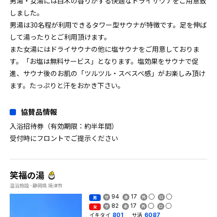
男湯・女湯には白木の香りがする快適なドライサウナをご用意致
しました。
男湯は30名程が利用できるタワー型サウナが特徴です。足を伸ば
して湯ったりとご利用頂けます。
また女湯にはドライサウナの他に塩サウナをご用意しておりま
す。「お塩は無料サービス」となります。塩効果をサウナで促
進、サウナ後のお肌の「ツルツル・スベスベ感」がお楽しみ頂け
ます。たっぷりと汗をおかき下さい。
協賛品情報
入浴招待券（有効期限：約半年間）
受付時にフロントでご提示ください
笑福の湯
温浴施設 - 静岡県 焼津市
94
17
男
82
17
女
イキタイ
サ活
801
6087