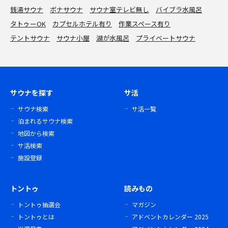
銭湯サウナ
ボナサウナ
サウナ室テレビ無し
バイブラ水風呂
タトゥーOK
カプセルホテル有り
作業スペース有り
テントサウナ
サウナ小屋
湖が水風呂
プライベートサウナ
サウナを探す
サ活
サウナ検索
サ活一覧
泊まれるサウナ検索
地図から検索
サ活検索
施設登録
トントゥ
読みもの
トントゥ抽選会
マガジン
トントゥとは
アドベントカレンダー 2025