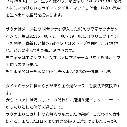
「湯WORK」として生まれ変わり、都会ならではのONとOFFを巧
みに使い分けられるライフスタイルにマッチした他にはない集中
を生み出せる空間を提供します。
サウナはメトス社のIKIサウナを導入した90℃の高温サウナがメ
インで、毎日3回15：00・17：00・19：00にロウリュウイベン
トを開催。真新しい檜の3段ベンチはストーブを囲むように配さ
れ、どこに座っても熱風が刺さります。
男性浴室は中温サウナ、女性はアロマスチームサウナを備えサウ
ナ初心者でも安心。
男性水風呂は一部水深90センチ＆水温18度の王道満足仕様。
ダイナミックに桶から水が降り注ぐ滝シャワーも豪快で爽快です
よ。
女性フロアには滝シャワーの代わりに足湯＆泥パックコーナーで
ゆったりとした時間を過ごして。
サウナ上りには無料の岩盤浴や充実した休憩所、こだわりの食事
処など、まだまだ1日をより満足なものに近づけるお楽しみがい