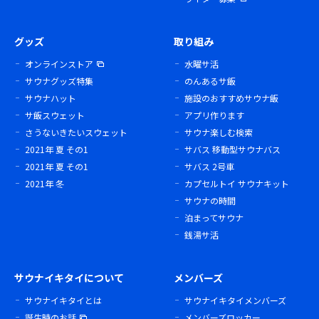
グッズ
取り組み
オンラインストア
水曜サ活
サウナグッズ特集
のんあるサ飯
サウナハット
施設のおすすめサウナ飯
サ飯スウェット
アプリ作ります
さうないきたいスウェット
サウナ楽しむ検索
2021年 夏 その1
サバス 移動型サウナバス
2021年 夏 その1
サバス 2号車
2021年 冬
カプセルトイ サウナキット
サウナの時間
泊まってサウナ
銭湯サ活
サウナイキタイについて
メンバーズ
サウナイキタイとは
サウナイキタイメンバーズ
誕生時のお話
メンバーズロッカー