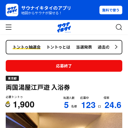
サウナイキタイのアプリ
無料で使う
地図からサウナが探せる！
トントゥ抽選会
トントゥとは
当選発表
過去の抽選会
応募終了
東京都
両国湯屋江戸遊
入浴券
必要トントゥ
当選人数
応募中
倍率
1,900
5
123
24.6
名様
口