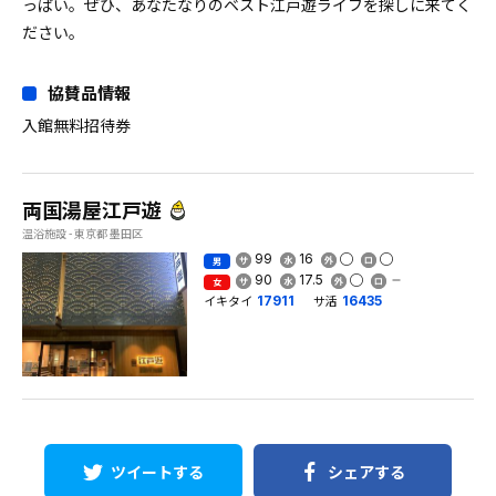
っぱい。ぜひ、あなたなりのベスト江戸遊ライフを探しに来てく
ださい。
協賛品情報
入館無料招待券
両国湯屋江戸遊
温浴施設 - 東京都 墨田区
99
16
男
90
17.5
女
イキタイ
サ活
17911
16435
ツイートする
シェアする