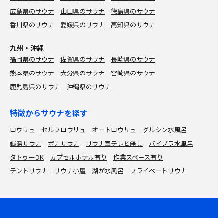
広島県のサウナ
山口県のサウナ
徳島県のサウナ
香川県のサウナ
愛媛県のサウナ
高知県のサウナ
九州・沖縄
福岡県のサウナ
佐賀県のサウナ
長崎県のサウナ
熊本県のサウナ
大分県のサウナ
宮崎県のサウナ
鹿児島県のサウナ
沖縄県のサウナ
特徴からサウナを探す
ロウリュ
セルフロウリュ
オートロウリュ
グルシン水風呂
銭湯サウナ
ボナサウナ
サウナ室テレビ無し
バイブラ水風呂
タトゥーOK
カプセルホテル有り
作業スペース有り
テントサウナ
サウナ小屋
湖が水風呂
プライベートサウナ