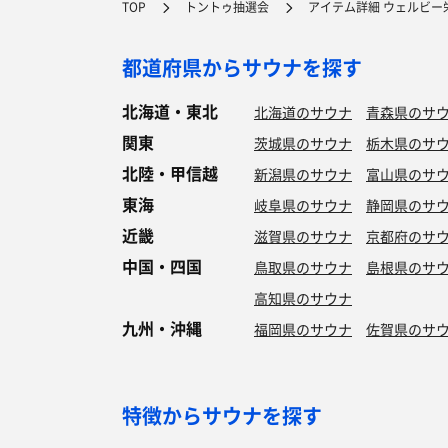
TOP
トントゥ抽選会
アイテム詳細 ウェルビー
都道府県からサウナを探す
北海道・東北
北海道のサウナ
青森県のサ
関東
茨城県のサウナ
栃木県のサ
北陸・甲信越
新潟県のサウナ
富山県のサ
東海
岐阜県のサウナ
静岡県のサ
近畿
滋賀県のサウナ
京都府のサ
中国・四国
鳥取県のサウナ
島根県のサ
高知県のサウナ
九州・沖縄
福岡県のサウナ
佐賀県のサ
特徴からサウナを探す