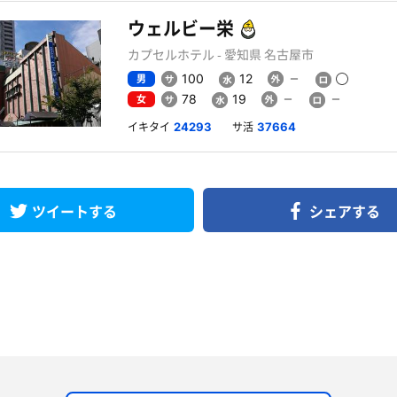
ウェルビー栄
カプセルホテル - 愛知県 名古屋市
男
100
12
女
78
19
イキタイ
サ活
24293
37664
ツイートする
シェアする