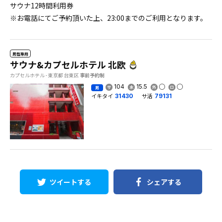
サウナ12時間利用券
※お電話にてご予約頂いた上、23:00までのご利用となります。
男性専用
サウナ&カプセルホテル 北欧
カプセルホテル - 東京都 台東区
事前予約制
104
15.5
男
イキタイ
サ活
31430
79131
ツイートする
シェアする