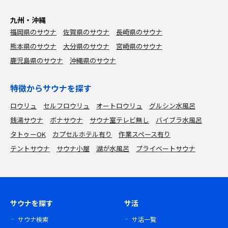
九州・沖縄
福岡県のサウナ
佐賀県のサウナ
長崎県のサウナ
熊本県のサウナ
大分県のサウナ
宮崎県のサウナ
鹿児島県のサウナ
沖縄県のサウナ
特徴からサウナを探す
ロウリュ
セルフロウリュ
オートロウリュ
グルシン水風呂
銭湯サウナ
ボナサウナ
サウナ室テレビ無し
バイブラ水風呂
タトゥーOK
カプセルホテル有り
作業スペース有り
テントサウナ
サウナ小屋
湖が水風呂
プライベートサウナ
サウナを探す
サ活
サウナ検索
サ活一覧