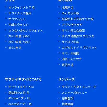
オンラインストア
水曜サ活
サウナグッズ特集
のんあるサ飯
サウナハット
施設のおすすめサウナ飯
サ飯スウェット
アプリ作ります
さうないきたいスウェット
サウナ楽しむ検索
2021年 夏 その1
サバス 移動型サウナバス
2021年 夏 その1
サバス 2号車
2021年 冬
カプセルトイ サウナキット
サウナの時間
泊まってサウナ
銭湯サ活
サウナイキタイについて
メンバーズ
サウナイキタイとは
サウナイキタイメンバーズ
誕生時のお話
メンバーズロッカー
iPhoneアプリ
協賛施設
Androidアプリ
協賛募集