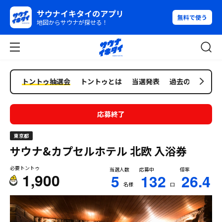
サウナイキタイのアプリ
無料で使う
地図からサウナが探せる！
トントゥ抽選会
トントゥとは
当選発表
過去の抽選会
応募終了
東京都
サウナ&カプセルホテル 北欧
入浴券
必要トントゥ
当選人数
応募中
倍率
1,900
5
132
26.4
名様
口